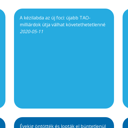
A kézilabda az új foci: újabb TAO-
milliárdok útja válhat követethetetlenné
2020-05-11
Évekig öntötték és lopták el büntetlenül