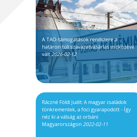
A TAO-támogatások rendszere a
határon túli szavazatvásárlás eszközévé
vált
2026-02-12
Ráczné Földi Judit: A magyar családok
tönkrementek, a foci gyarapodott - Így
néz ki a válság az orbáni
Magyarországon
2022-02-11