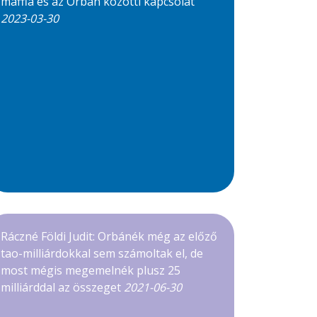
maffia és az Orbán közötti kapcsolat
2023-03-30
Ráczné Földi Judit: Orbánék még az előző
tao-milliárdokkal sem számoltak el, de
most mégis megemelnék plusz 25
milliárddal az összeget
2021-06-30