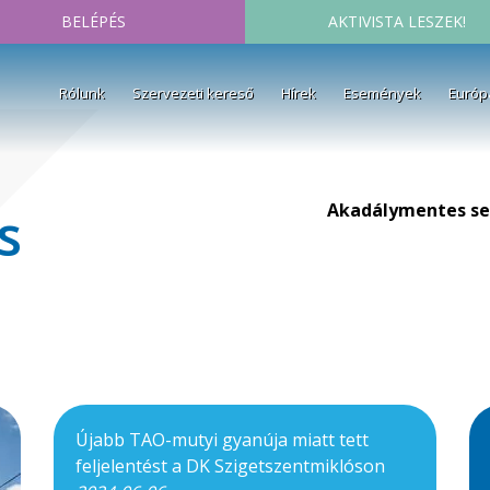
BELÉPÉS
AKTIVISTA LESZEK!
Rólunk
Szervezeti kereső
Hírek
Események
Európ
Akadálymentes se
s
Újabb TAO-mutyi gyanúja miatt tett
feljelentést a DK Szigetszentmiklóson