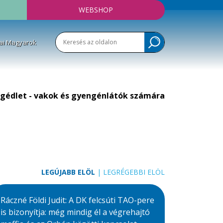
WEBSHOP
ai Magyarok
gédlet - vakok és gyengénlátók számára
LEGÚJABB ELÖL
|
LEGRÉGEBBI ELÖL
Ráczné Földi Judit: A DK felcsúti TAO-pere
is bizonyítja: még mindig él a végrehajtó