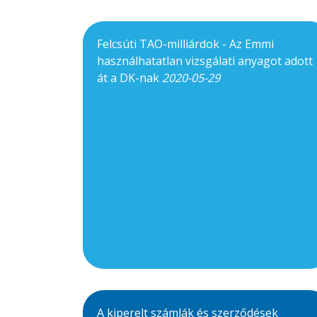
Felcsúti TAO-milliárdok - Az Emmi
használhatatlan vizsgálati anyagot adott
át a DK-nak
2020-05-29
A kiperelt számlák és szerződések