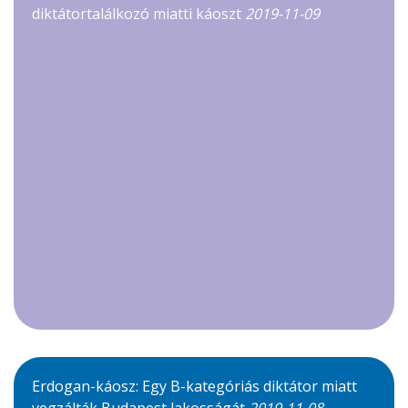
diktátortalálkozó miatti káoszt
2019-11-09
Erdogan-káosz: Egy B-kategóriás diktátor miatt
vegzálták Budapest lakosságát
2019-11-08