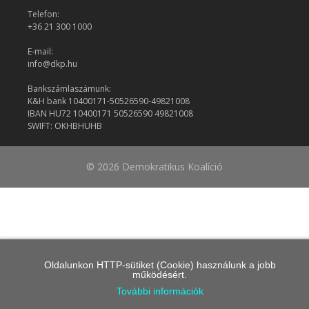
Telefon:
+36 21 300 1000
E-mail:
info@dkp.hu
Bankszámlaszámunk:
K&H bank 10400171-50526590-49821008
IBAN HU72 10400171 50526590 49821008
SWIFT: OKHBHUHB
© 2026 Demokratikus Koalíció
Oldalunkon HTTP-sütiket (Cookie) használunk a jobb
működésért.
További információk