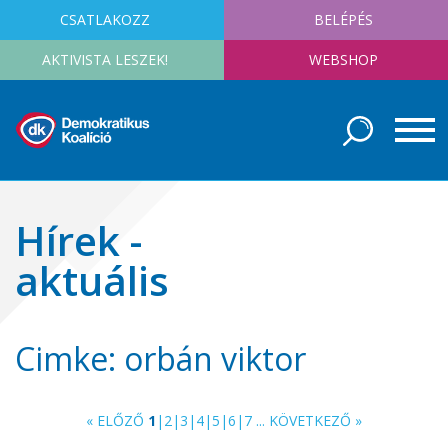
CSATLAKOZZ
BELÉPÉS
AKTIVISTA LESZEK!
WEBSHOP
Hírek -
aktuális
Cimke: orbán viktor
« ELŐZŐ
1
|
2
|
3
|
4
|
5
|
6
|
7
...
KÖVETKEZŐ »