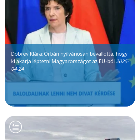
Dobrev Klára: Orbán nyilvánosan bevallotta, hogy
ki akarja léptetni Magyarországot az EU-ból
2025-
04-24