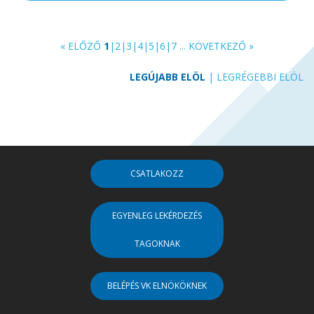
« ELŐZŐ
1
|
2
|
3
|
4
|
5
|
6
|
7
...
KÖVETKEZŐ »
LEGÚJABB ELÖL
|
LEGRÉGEBBI ELÖL
CSATLAKOZZ
EGYENLEG LEKÉRDEZÉS
TAGOKNAK
BELÉPÉS VK ELNÖKÖKNEK