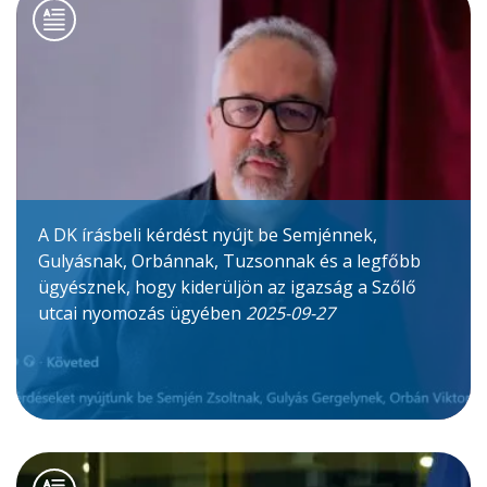
A DK írásbeli kérdést nyújt be Semjénnek,
Gulyásnak, Orbánnak, Tuzsonnak és a legfőbb
ügyésznek, hogy kiderüljön az igazság a Szőlő
utcai nyomozás ügyében
2025-09-27