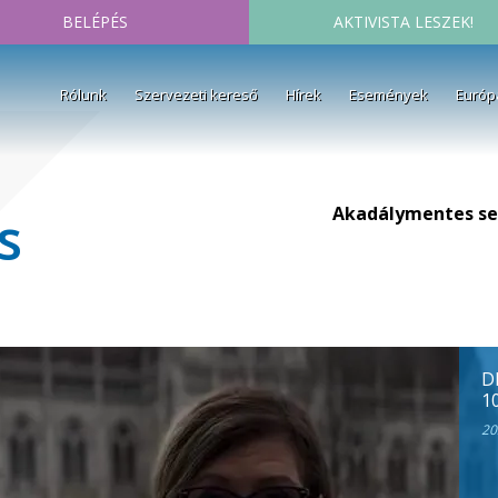
BELÉPÉS
AKTIVISTA LESZEK!
Rólunk
Szervezeti kereső
Hírek
Események
Európ
Akadálymentes se
s
D
1
20