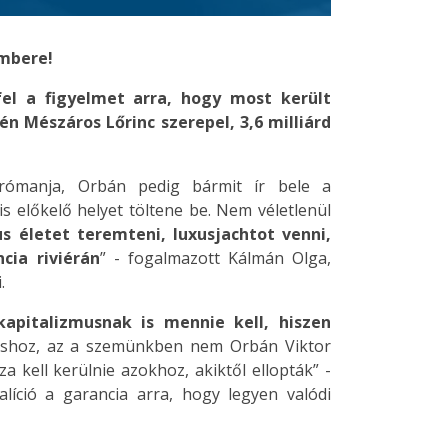
embere!
fel a figyelmet arra, hogy most került
n Mészáros Lőrinc szerepel, 3,6 milliárd
trómanja, Orbán pedig bármit ír bele a
s előkelő helyet töltene be. Nem véletlenül
us életet teremteni, luxusjachtot venni,
cia riviérán
” - fogalmazott Kálmán Olga,
i.
apitalizmusnak is mennie kell, hiszen
tatáshoz, az a szemünkben nem Orbán Viktor
 kell kerülnie azokhoz, akiktől ellopták” -
alíció a garancia arra, hogy legyen valódi