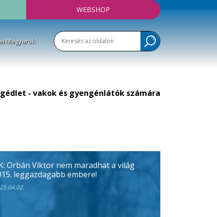
WEBSHOP
ai Magyarok
gédlet - vakok és gyengénlátók számára
K: Orbán Viktor nem maradhat a világ
015. leggazdagabb embere!
25.04.02.