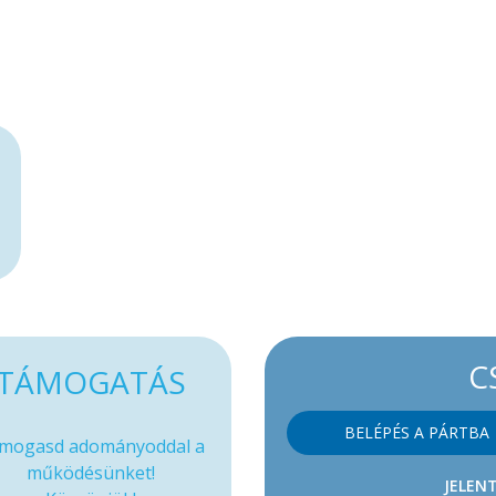
C
TÁMOGATÁS
BELÉPÉS A PÁRTBA
mogasd adományoddal a
működésünket!
JELENT