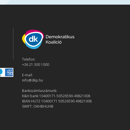
Telefon:
+36 21 300 1000
E-mail:
info@dkp.hu
Bankszámlaszámunk:
K&H bank 10400171-50526590-49821008
IBAN HU72 10400171 50526590 49821008
SWIFT: OKHBHUHB