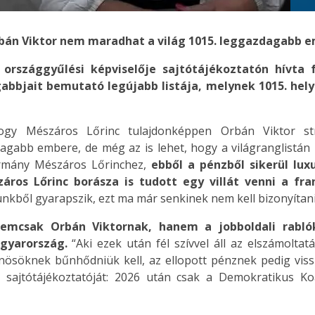
bán Viktor nem maradhat a világ 1015. leggazdagabb 
országgyűlési képviselője sajtótájékoztatón hívta 
abbjait bemutató legújabb listája, melynek 1015. helyé
hogy Mészáros Lőrinc tulajdonképpen Orbán Viktor s
gabb embere, de még az is lehet, hogy a világranglistán i
ormány Mészáros Lőrinchez,
ebből a pénzből sikerül lux
ros Lőrinc borásza is tudott egy villát venni a fran
ünkből gyarapszik, ezt ma már senkinek nem kell bizonyítan
emcsak Orbán Viktornak, hanem a jobboldali rablók
agyarország.
“Aki ezek után fél szívvel áll az elszámol
űnösöknek bűnhődniük kell, az ellopott pénznek pedig vissza
a sajtótájékoztatóját: 2026 után csak a Demokratikus Ko