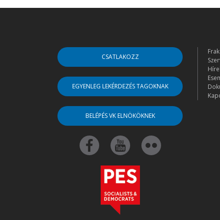
Frak
CSATLAKOZZ
Szer
Híre
Ese
EGYENLEG LEKÉRDEZÉS TAGOKNAK
Dok
Kapc
BELÉPÉS VK ELNÖKÖKNEK