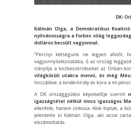
DK: Or
Kálmán Olga, a Demokratikus Koalíció 
nyilvánosságra a Forbes világ leggazdag
dolláros becsült vagyonnal.
“Percnyi kétségünk ne legyen afelől, 
vagyonnyilatkozatába, ő az ország leggazda
irányítja a közbeszerzéseket az Orbán-k
világkörüli utakra menni, és még Mészá
hozzátéve: a tenderkirály és köre a mi pénz
A DK országgyűlési képviselője szerint
n
igazságtétel nélkül nincs igazságos M
ellenfele, hanem cinkosa. Akik loptak, a b
jelentette ki Kálmán Olga, aki azzal zárt
elszámoltatás.