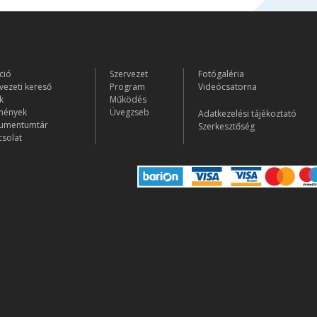
ció
Szervezet
Fotógaléria
vezeti kereső
Program
Videócsatorna
k
Működés
mények
Üvegzseb
Adatkezelési tájékoztató
umentumtár
Szerkesztőség
solat