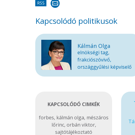
RSS
Kapcsolódó politikusok
Kálmán Olga
elnökségi tag,
frakciószóvivő,
országgyűlési képviselő
KAPCSOLÓDÓ CIMKÉK
forbes
,
kálmán olga
,
mészáros
Tá
lőrinc
,
orbán viktor
,
sajtótájékoztató