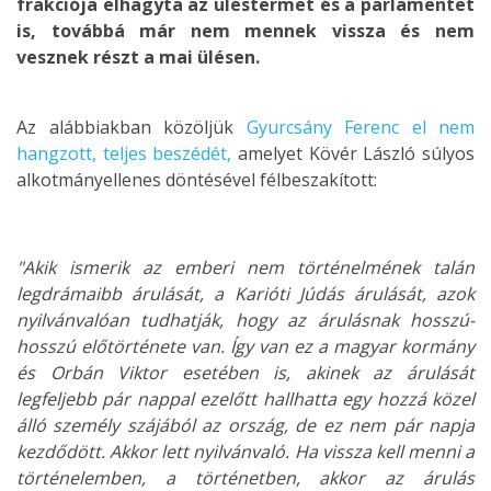
frakciója elhagyta az üléstermet és a parlamentet
is, továbbá már nem mennek vissza és nem
vesznek részt a mai ülésen.
Az alábbiakban közöljük
Gyurcsány Ferenc el nem
hangzott, teljes beszédét,
amelyet Kövér László súlyos
alkotmányellenes döntésével félbeszakított:
"Akik ismerik az emberi nem történelmének talán
legdrámaibb árulását, a Karióti Júdás árulását, azok
nyilvánvalóan tudhatják, hogy az árulásnak hosszú-
hosszú előtörténete van. Így van ez a magyar kormány
és Orbán Viktor esetében is, akinek az árulását
legfeljebb pár nappal ezelőtt hallhatta egy hozzá közel
álló személy szájából az ország, de ez nem pár napja
kezdődött. Akkor lett nyilvánvaló. Ha vissza kell menni a
történelemben, a történetben, akkor az árulás