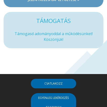
TÁMOGATÁS
Támogasd adományoddal a működésünket!
Köszönjük!
CSATLAKOZZ
EGYENLEG LEKÉRDEZÉS