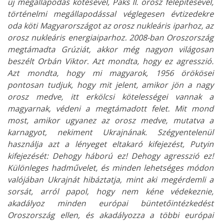
új megállapodás kötésével, Paks II. orosz felépítésével,
történelmi megállapodással véglegesen évtizedekre
oda köti Magyarországot az orosz nukleáris iparhoz, az
orosz nukleáris energiaiparhoz. 2008-ban Oroszország
megtámadta Grúziát, akkor még nagyon világosan
beszélt Orbán Viktor. Azt mondta, hogy ez agresszió.
Azt mondta, hogy mi magyarok, 1956 örökösei
pontosan tudjuk, hogy mit jelent, amikor jön a nagy
orosz medve, itt erkölcsi kötelességei vannak a
magyarnak, védeni a megtámadott felet. Mit mond
most, amikor ugyanez az orosz medve, mutatva a
karnagyot, nekiment Ukrajnának. Szégyentelenül
használja azt a lényeget eltakaró kifejezést, Putyin
kifejezését: Dehogy háború ez! Dehogy agresszió ez!
Különleges hadművelet, és minden lehetséges módon
valójában Ukrajnát hibáztatja, mint aki megérdemli a
sorsát, arról papol, hogy nem kéne védekeznie,
akadályoz minden európai büntetőintézkedést
Oroszország ellen, és akadályozza a többi európai