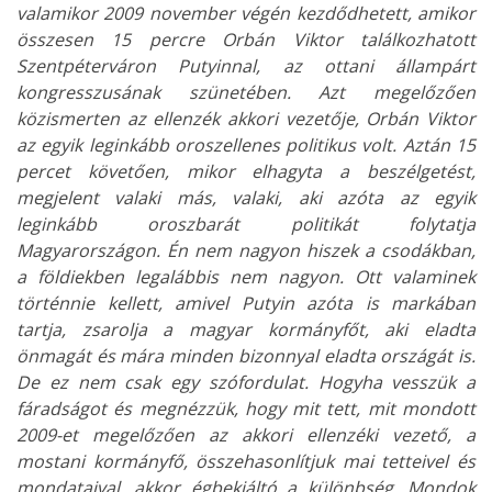
valamikor 2009 november végén kezdődhetett, amikor
összesen 15 percre Orbán Viktor találkozhatott
Szentpéterváron Putyinnal, az ottani állampárt
kongresszusának szünetében. Azt megelőzően
közismerten az ellenzék akkori vezetője, Orbán Viktor
az egyik leginkább oroszellenes politikus volt. Aztán 15
percet követően, mikor elhagyta a beszélgetést,
megjelent valaki más, valaki, aki azóta az egyik
leginkább oroszbarát politikát folytatja
Magyarországon. Én nem nagyon hiszek a csodákban,
a földiekben legalábbis nem nagyon. Ott valaminek
történnie kellett, amivel Putyin azóta is markában
tartja, zsarolja a magyar kormányfőt, aki eladta
önmagát és mára minden bizonnyal eladta országát is.
De ez nem csak egy szófordulat. Hogyha vesszük a
fáradságot és megnézzük, hogy mit tett, mit mondott
2009-et megelőzően az akkori ellenzéki vezető, a
mostani kormányfő, összehasonlítjuk mai tetteivel és
mondataival, akkor égbekiáltó a különbség. Mondok