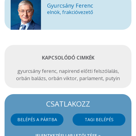
Gyurcsány Ferenc
elnök, frakcióvezető
KAPCSOLÓDÓ CIMKÉK
gyurcsány ferenc
,
napirend előtti felszólalás
,
orbán balázs
,
orbán viktor
,
parlament
,
putyin
CSATLAKOZZ
BELÉPÉS A PÁRTBA
TAGI BELÉPÉS
JELENTKEZÉSI LAP LETÖLTÉSE »