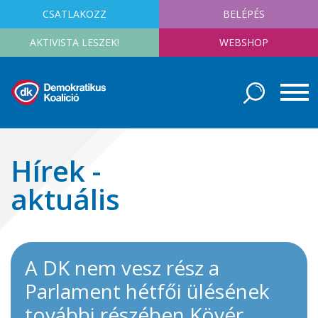
CSATLAKOZZ
BELÉPÉS
AKTIVISTA LESZEK!
WEBSHOP
Hírek -
aktuális
A DK nem vesz rész a
Parlament hétfői ülésének
további részében Kövér