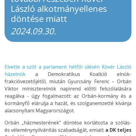
László alkotmányellenes
döntése miatt
2024.09.30.
Elvette a szót a parlament hétfői ülésén Kövér László
házelnök
a Demokratikus Koalíció elnök-
frakcióvezetőjétől, miután Gyurcsány Ferenc – Orbán
Viktor miniszterelnök napirend előtti felszólalására
reagálva - úgy fogalmazott: az Orbán-kormány és a
kormányfő elárulja a hazát, és szolganemzetté kívánja
alacsonyítani Magyarországot.
Orbán „házmesterének” döntése korlátozta a szólás-
és véleménynyilvánítás szabadságát, emiatt
a DK teljes