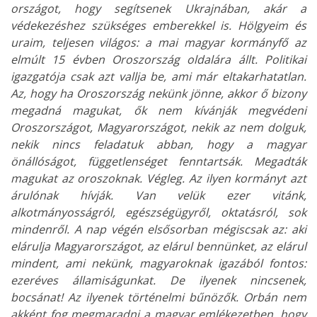
országot, hogy segítsenek Ukrajnában, akár a
védekezéshez szükséges emberekkel is. Hölgyeim és
uraim, teljesen világos: a mai magyar kormányfő az
elmúlt 15 évben Oroszország oldalára állt. Politikai
igazgatója csak azt vallja be, ami már eltakarhatatlan.
Az, hogy ha Oroszország nekünk jönne, akkor ő bizony
megadná magukat, ők nem kívánják megvédeni
Oroszországot, Magyarországot, nekik az nem dolguk,
nekik nincs feladatuk abban, hogy a magyar
önállóságot, függetlenséget fenntartsák. Megadták
magukat az oroszoknak. Végleg. Az ilyen kormányt azt
árulónak hívják. Van velük ezer vitánk,
alkotmányosságról, egészségügyről, oktatásról, sok
mindenről. A nap végén elsősorban mégiscsak az: aki
elárulja Magyarországot, az elárul bennünket, az elárul
mindent, ami nekünk, magyaroknak igazából fontos:
ezeréves államiságunkat. De ilyenek nincsenek,
bocsánat! Az ilyenek történelmi bűnözők. Orbán nem
akként fog megmaradni a magyar emlékezetben, hogy