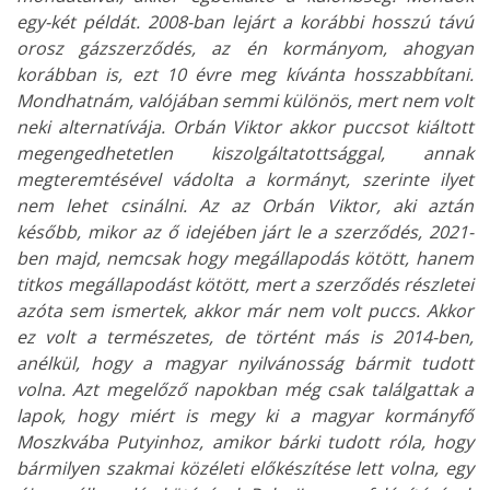
egy-két példát. 2008-ban lejárt a korábbi hosszú távú
orosz gázszerződés, az én kormányom, ahogyan
korábban is, ezt 10 évre meg kívánta hosszabbítani.
Mondhatnám, valójában semmi különös, mert nem volt
neki alternatívája. Orbán Viktor akkor puccsot kiáltott
megengedhetetlen kiszolgáltatottsággal, annak
megteremtésével vádolta a kormányt, szerinte ilyet
nem lehet csinálni. Az az Orbán Viktor, aki aztán
később, mikor az ő idejében járt le a szerződés, 2021-
ben majd, nemcsak hogy megállapodás kötött, hanem
titkos megállapodást kötött, mert a szerződés részletei
azóta sem ismertek, akkor már nem volt puccs. Akkor
ez volt a természetes, de történt más is 2014-ben,
anélkül, hogy a magyar nyilvánosság bármit tudott
volna. Azt megelőző napokban még csak találgattak a
lapok, hogy miért is megy ki a magyar kormányfő
Moszkvába Putyinhoz, amikor bárki tudott róla, hogy
bármilyen szakmai közéleti előkészítése lett volna, egy