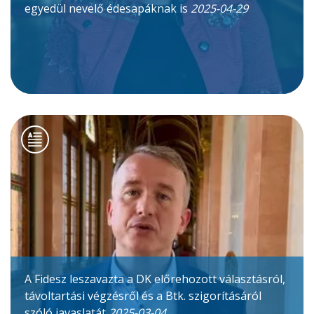
egyedül nevelő édesapáknak is
2025-04-29
A Fidesz leszavazta a DK előrehozott választásról,
távoltartási végzésről és a Btk. szigorításáról
szóló javaslatát
2025-03-04