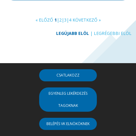
« ELŐZŐ
1
|
2
|
3
|
4
KÖVETKEZŐ »
LEGÚJABB ELÖL
|
LEGRÉGEBBI ELÖL
CSATLAKOZZ
EGYENLEG LEKÉRDEZÉS
TAGOKNAK
BELÉPÉS VK ELNÖKÖKNEK