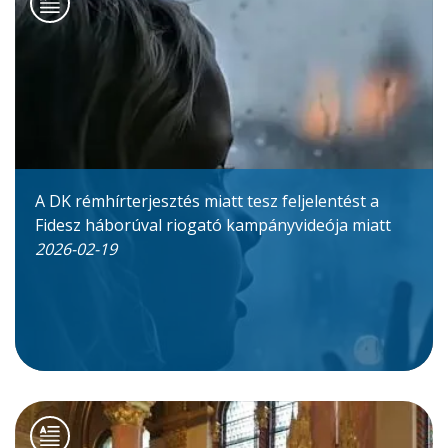
A DK rémhírterjesztés miatt tesz feljelentést a
Fidesz háborúval riogató kampányvideója miatt
2026-02-19