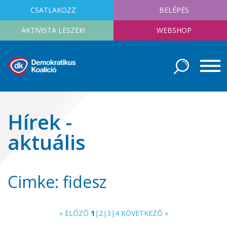
CSATLAKOZZ
BELÉPÉS
AKTIVISTA LESZEK!
WEBSHOP
Hírek -
aktuális
Cimke: fidesz
« ELŐZŐ
1
|
2
|
3
|
4
KÖVETKEZŐ »