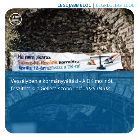
LEGÚJABB ELÖL
|
LEGRÉGEBBI ELÖL
Veszélyben a kormányváltás! - A DK molinót
feszített ki a Gellért-szobor alá
2026-04-02