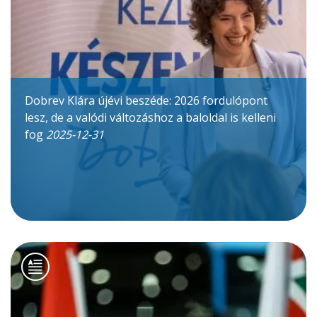
Dobrev Klára újévi beszéde: 2026 fordulópont
lesz, de a valódi változáshoz a baloldal is kelleni
fog
2025-12-31