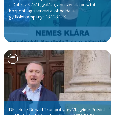
a Dobrev Klárát gyalázó, antiszemita posztot –
Központilag szervezi a jobboldal a
gyűlöletkampányt
2025-05-15
DK: Jelölje Donald Trumpot vagy Vlagyimir Putyint