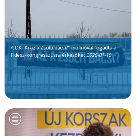
A DK “Ki az a Zsolti bácsi?” molinóval fogadta a
Fidesz-kongresszusra érkezőket
2026-01-10