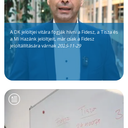
A DK jelöltjei vitára fogják hívni a Fidesz, a Tisza és
a Mi Hazánk jelöltjeit, már csak a Fidesz
jelöltállítására várnak
2025-11-29