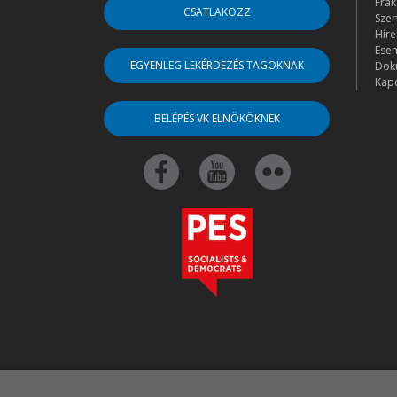
Frak
CSATLAKOZZ
Szer
Híre
Ese
EGYENLEG LEKÉRDEZÉS TAGOKNAK
Dok
Kapc
BELÉPÉS VK ELNÖKÖKNEK