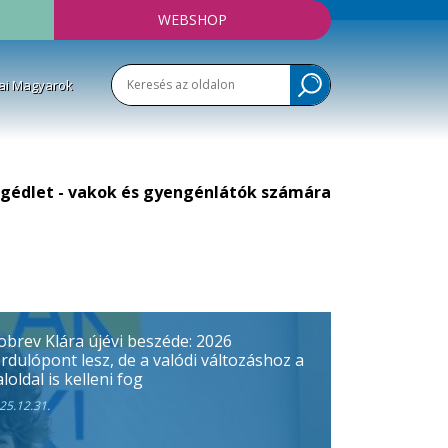
WEBSHOP
ai Magyarok
gédlet - vakok és gyengénlátók számára
obrev Klára újévi beszéde: 2026
rdulópont lesz, de a valódi változáshoz a
loldal is kelleni fog
25.12.31.