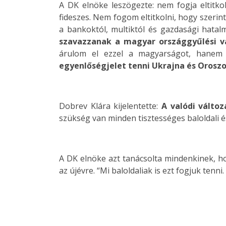
A DK elnöke leszögezte: nem fogja eltitko
fideszes. Nem fogom eltitkolni, hogy szerint
a bankoktól, multiktól és gazdasági hatalm
szavazzanak a magyar országgyűlési vá
árulom el ezzel a magyarságot, hanem a
egyenlőségjelet tenni Ukrajna és Oroszo
Dobrev Klára kijelentette:
A valódi változ
szükség van minden tisztességes baloldali és
A DK elnöke azt tanácsolta mindenkinek, ho
az újévre. “Mi baloldaliak is ezt fogjuk tenn