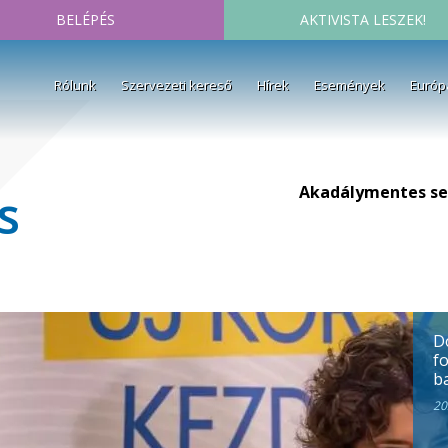
BELÉPÉS
AKTIVISTA LESZEK!
Rólunk
Szervezeti kereső
Hírek
Események
Európ
Akadálymentes se
s
D
fo
ba
20