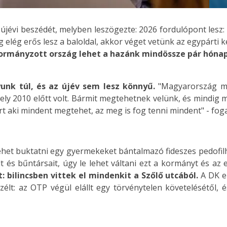
újévi beszédét, melyben leszögezte: 2026 fordulópont lesz: 
g elég erős lesz a baloldal, akkor véget vetünk az egypárti
ormányzott ország lehet a hazánk mindössze pár hónap
unk túl, és az újév sem lesz könnyű.
"Magyarország m
mely 2010 előtt volt. Bármit megtehetnek velünk, és mindig 
rt aki mindent megtehet, az meg is fog tenni mindent" - fog
lehet buktatni egy gyermekeket bántalmazó fideszes pedofilh
ilt és bűntársait, úgy le lehet váltani ezt a kormányt és az
bilincsben vittek el mindenkit a Szőlő utcából.
A DK el
eszélt: az OTP végül elállt egy törvénytelen követelésétől,