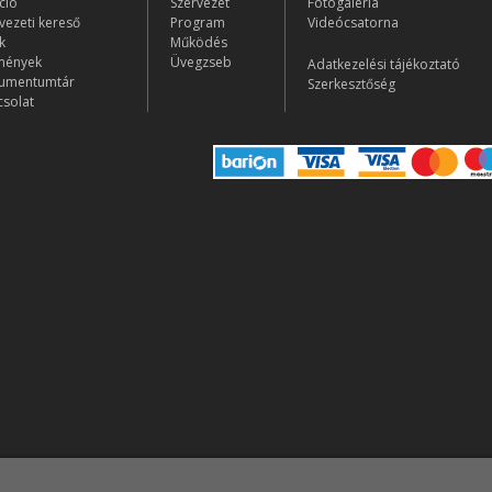
ció
Szervezet
Fotógaléria
vezeti kereső
Program
Videócsatorna
k
Működés
mények
Üvegzseb
Adatkezelési tájékoztató
umentumtár
Szerkesztőség
solat