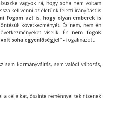
“Én büszke vagyok rá, hogy soha nem voltam
a kell venni az életünk feletti irányítást is
ni fogom azt is, hogy olyan emberek is
 döntésük következményét. És nem, nem én
következményeket viselik. Én
nem fogok
volt soha egyenlőségjel” -
fogalmazott.
sz sem kormányváltás, sem valódi változás,
 a céljaikat, őszinte reménnyel tekintsenek