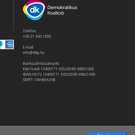
Telefon:
+36 21 300 1000
E-mail:
info@dkp.hu
Bankszámlaszámunk:
K&H bank 10400171-50526590-49821008
IBAN HU72 10400171 50526590 49821008
SWIFT: OKHBHUHB