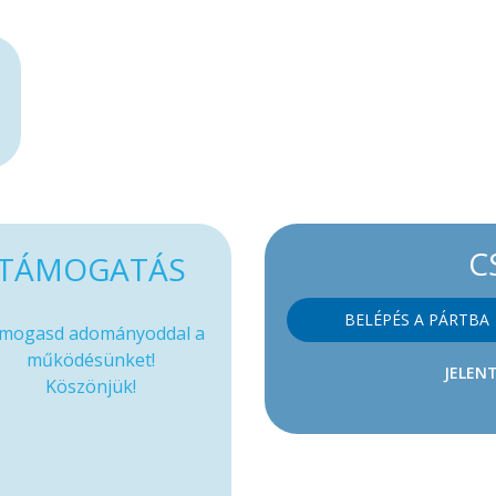
C
TÁMOGATÁS
BELÉPÉS A PÁRTBA
mogasd adományoddal a
működésünket!
JELENT
Köszönjük!