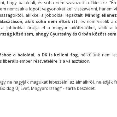
lni, hogy baloldali, és soha nem szavazott a Fideszre. 
em nemcsak a lopott vagyonokat kell visszavenni, hanem vissz
asságoktól, akikkel a jobboldal lepaktált.
Mindig ellenez
lasztáson, akik soha nem éltek itt
, és nem viselik a
 jobboldal árulja el a magyar adófizetőket, akik a 
rszág közé sem, ahogy Gyurcsány és Orbán között sem 
áshoz a baloldal, a DK is kelleni fog
, nélkülünk nem le
 liberális ember részvételére is a választáson.
gy ne hagyják magukat lebeszélni az álmaikról, ne adják fel
i. Boldog Új Évet, Magyarország!” - zárta beszédét.