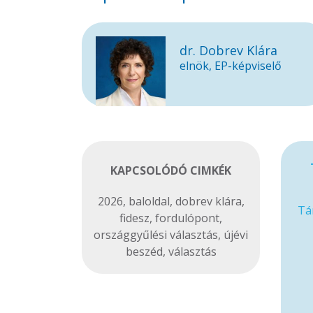
dr. Dobrev Klára
elnök, EP-képviselő
KAPCSOLÓDÓ CIMKÉK
2026
,
baloldal
,
dobrev klára
,
Tá
fidesz
,
fordulópont
,
országgyűlési választás
,
újévi
beszéd
,
választás