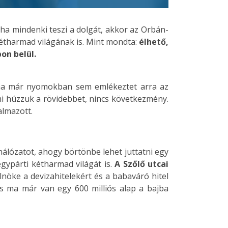
ha mindenki teszi a dolgát, akkor az Orbán-
 kétharmad világának is. Mint mondta:
élhető,
on belül.
a már nyomokban sem emlékeztet arra az
mi húzzuk a rövidebbet, nincs következmény.
almazott.
álózatot, ahogy börtönbe lehet juttatni egy
 egypárti kétharmad világát is.
A Szőlő utcai
nöke a devizahitelekért és a babaváró hitel
 és ma már van egy 600 milliós alap a bajba