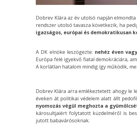
Dobrev Klára az év utolsó napján elmondta 
rendszer utolsó tavasza következik, ha pedi
igazságos, európai és demokratikusan k
A DK elnöke leszögezte:
nehéz éven vagy
Európa felé igyekvő fiatal demokráciára, a
A korlátlan hatalom mindig így működik, me
Dobrev Klára arra emlékeztetett: ahogy le 
éveken át politikai védelem alatt állt pedof
nyomozás végül meghozta a gyümölcsét: 
károsultjaiért folytatott küzdelméről is b
jutott babavárósoknak.