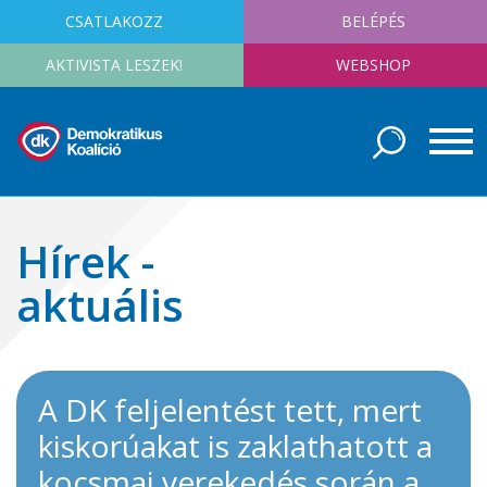
CSATLAKOZZ
BELÉPÉS
AKTIVISTA LESZEK!
WEBSHOP
Hírek -
aktuális
A DK feljelentést tett, mert
kiskorúakat is zaklathatott a
kocsmai verekedés során a