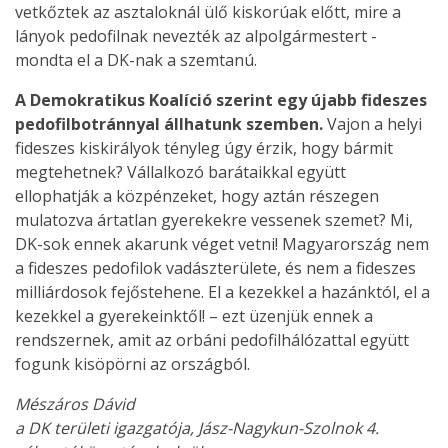
vetkőztek az asztaloknál ülő kiskorúak előtt, mire a
lányok pedofilnak nevezték az alpolgármestert -
mondta el a DK-nak a szemtanú.
A Demokratikus Koalíció szerint egy újabb fideszes
pedofilbotránnyal állhatunk szemben.
Vajon a helyi
fideszes kiskirályok tényleg úgy érzik, hogy bármit
megtehetnek? Vállalkozó barátaikkal együtt
ellophatják a közpénzeket, hogy aztán részegen
mulatozva ártatlan gyerekekre vessenek szemet? Mi,
DK-sok ennek akarunk véget vetni! Magyarország nem
a fideszes pedofilok vadászterülete, és nem a fideszes
milliárdosok fejőstehene. El a kezekkel a hazánktól, el a
kezekkel a gyerekeinktől! – ezt üzenjük ennek a
rendszernek, amit az orbáni pedofilhálózattal együtt
fogunk kisöpörni az országból.
Mészáros Dávid
a DK területi igazgatója, Jász-Nagykun-Szolnok 4.