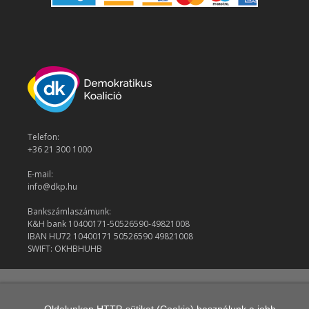
Telefon:
+36 21 300 1000
E-mail:
info@dkp.hu
Bankszámlaszámunk:
K&H bank 10400171-50526590-49821008
IBAN HU72 10400171 50526590 49821008
SWIFT: OKHBHUHB
© 2026 Demokratikus Koalíció