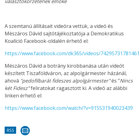
választókörzetének elnöke
A szemtanú állításait videóra vettük, a videó és
Mészáros Dávid sajtótájékoztatója a Demokratikus
Koalíció Facebook-oldalén érhető el:
https://www.facebook.com/dk365/videos/7429573178146
Mészáros Dávid a botrány kirobbanása után videót
készített Tiszaföldváron, az alpolgármester házánál,
ahová
"pedofilbarát fideszes alpolgármester"
és "
Nincs
két Fidesz"
feliratokat ragasztott ki. A videó az alábbi
linken érhető el:
https://www.facebook.com/watch/?v=915531940023439
RSS