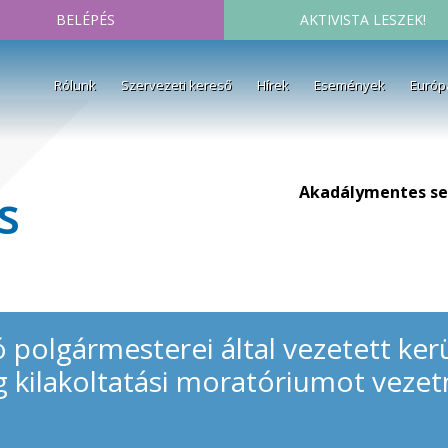
BELÉPÉS
AKTIVISTA LESZEK!
Rólunk
Szervezeti kereső
Hírek
Események
Európ
Akadálymentes se
s
polgármesterei által vezetett kerü
-ig kilakoltatási moratóriumot veze