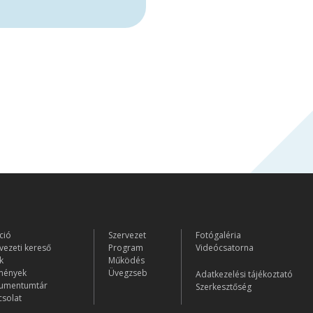
ció
Szervezet
Fotógaléria
vezeti kereső
Program
Videócsatorna
k
Működés
mények
Üvegzseb
Adatkezelési tájékoztató
umentumtár
Szerkesztőség
solat