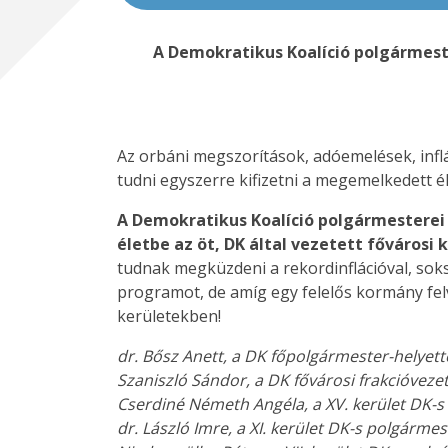
A Demokratikus Koalíció polgármester
Az orbáni megszorítások, adóemelések, inflá
tudni egyszerre kifizetni a megemelkedett é
A Demokratikus Koalíció polgármesterei á
életbe az öt, DK által vezetett fővárosi 
tudnak megküzdeni a rekordinflációval, sok
programot, de amíg egy felelős kormány felv
kerületekben!
dr. Bősz Anett, a DK főpolgármester-helyett
Szaniszló Sándor, a DK fővárosi frakcióvezet
Cserdiné Németh Angéla, a XV. kerület DK-
dr. László Imre, a XI. kerület DK-s polgárme