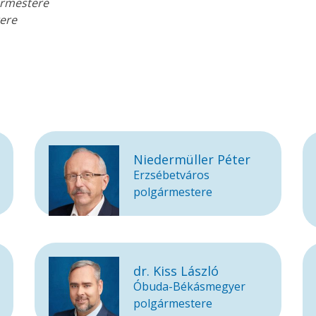
gármestere
tere
Niedermüller Péter
Erzsébetváros
polgármestere
dr. Kiss László
Óbuda-Békásmegyer
polgármestere