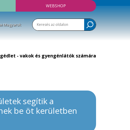
WEBSHOP
ai Magyarok
gédlet - vakok és gyengénlátók számára
letek segítik a
tnek be öt kerületben