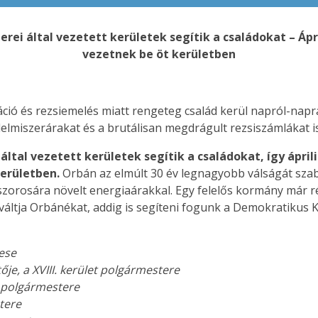
ei által vezetett kerületek segítik a családokat – Ápr
vezetnek be öt kerületben
ció és rezsiemelés miatt rengeteg család kerül napról-napr
lelmiszerárakat és a brutálisan megdrágult rezsiszámlákat is
ltal vezetett kerületek segítik a családokat, így áprili
kerületben.
Orbán az elmúlt 30 év legnagyobb válságát szab
szorosára növelt energiaárakkal. Egy felelős kormány már r
áltja Orbánékat, addig is segíteni fogunk a Demokratikus Ko
ese
ője, a XVIII. kerület polgármestere
s polgármestere
stere