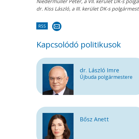
Niedermüller Péter, a VII. kerület DK-s pol
dr. Kiss László, a III. kerület DK-s polgármes
RSS
Kapcsolódó politikusok
dr. László Imre
Újbuda polgármestere
Bősz Anett