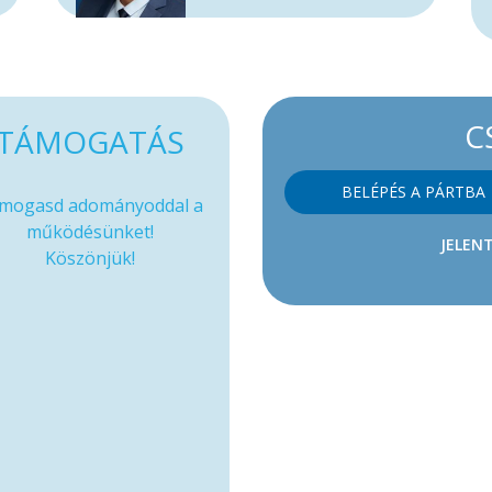
C
TÁMOGATÁS
BELÉPÉS A PÁRTBA
mogasd adományoddal a
működésünket!
JELENT
Köszönjük!