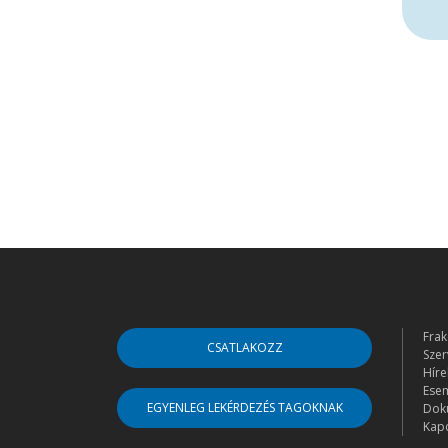
Frak
CSATLAKOZZ
Szer
Híre
Ese
EGYENLEG LEKÉRDEZÉS TAGOKNAK
Dok
Kapc