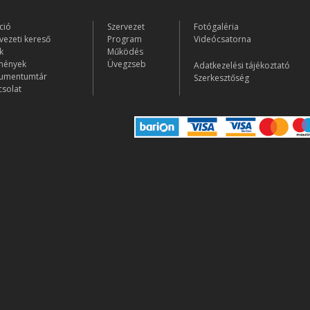
ció
Szervezet
Fotógaléria
vezeti kereső
Program
Videócsatorna
k
Működés
mények
Üvegzseb
Adatkezelési tájékoztató
umentumtár
Szerkesztőség
solat