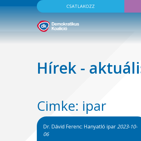
CSATLAKOZZ
Hírek - aktuáli
Cimke: ipar
Dr. Dávid Ferenc: Hanyatló ipar
2023-10-
06