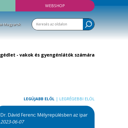
WEBSHOP
ai Magyarok
gédlet - vakok és gyengénlátók számára
LEGÚJABB ELÖL
|
LEGRÉGEBBI ELÖL
Dr. Dávid Ferenc: Mélyrepülésben az ipar
2023-06-07