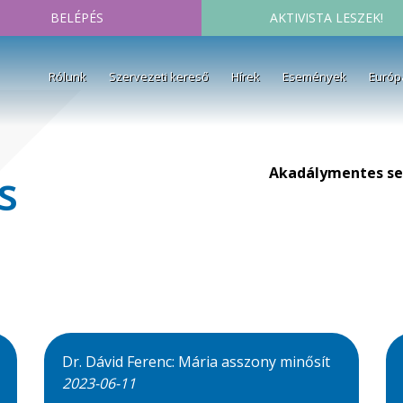
BELÉPÉS
AKTIVISTA LESZEK!
Rólunk
Szervezeti kereső
Hírek
Események
Európ
Akadálymentes se
s
Dr. Dávid Ferenc: Mária asszony minősít
2023-06-11