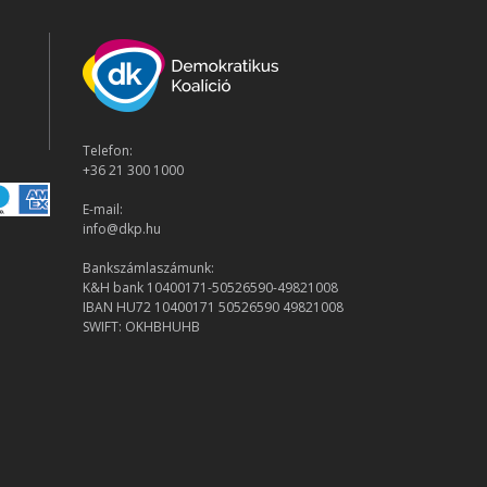
Telefon:
+36 21 300 1000
E-mail:
info@dkp.hu
Bankszámlaszámunk:
K&H bank 10400171-50526590-49821008
IBAN HU72 10400171 50526590 49821008
SWIFT: OKHBHUHB