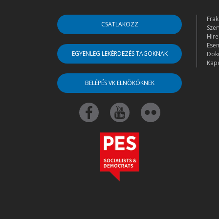
Frak
CSATLAKOZZ
Szer
Híre
Ese
EGYENLEG LEKÉRDEZÉS TAGOKNAK
Dok
Kapc
BELÉPÉS VK ELNÖKÖKNEK