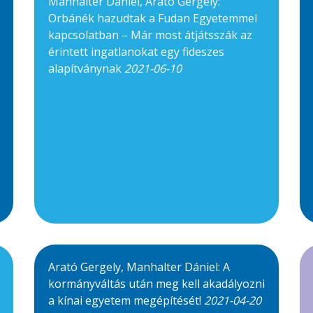
Manhalter Dániel, Arató Gergely:
Orbánék hazudtak a Fudan Egyetemmel
kapcsolatban – Már most átjátsszák az
érintett ingatlanokat egy fideszes
alapítványnak
2021-06-10
Arató Gergely, Manhalter Dániel: A
kormányváltás után meg kell akadályozni
a kínai egyetem megépítését!
2021-04-20