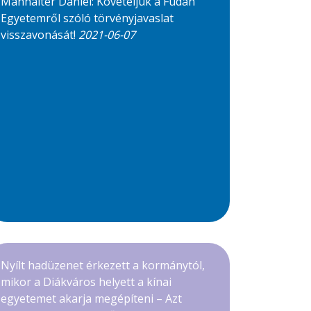
Manhalter Dániel: Követeljük a Fudan
Egyetemről szóló törvényjavaslat
visszavonását!
2021-06-07
Nyílt hadüzenet érkezett a kormánytól,
mikor a Diákváros helyett a kínai
egyetemet akarja megépíteni – Azt