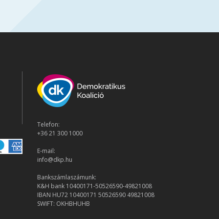
Telefon:
+36 21 300 1000
E-mail:
info@dkp.hu
Bankszámlaszámunk:
K&H bank 10400171-50526590-49821008
IBAN HU72 10400171 50526590 49821008
SWIFT: OKHBHUHB