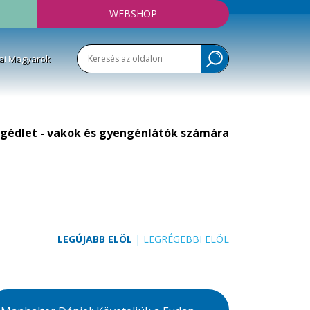
WEBSHOP
ai Magyarok
gédlet - vakok és gyengénlátók számára
LEGÚJABB ELÖL
|
LEGRÉGEBBI ELÖL