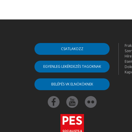
Frak
CSATLAKOZZ
Szer
Híre
Ese
EGYENLEG LEKÉRDEZÉS TAGOKNAK
Dok
Kapc
BELÉPÉS VK ELNÖKÖKNEK