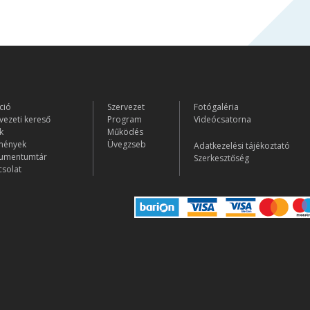
ció
Szervezet
Fotógaléria
vezeti kereső
Program
Videócsatorna
k
Működés
mények
Üvegzseb
Adatkezelési tájékoztató
umentumtár
Szerkesztőség
solat