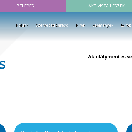
BELÉPÉS
AKTIVISTA LESZEK!
Rólunk
Szervezeti kereső
Hírek
Események
Európ
Akadálymentes se
s