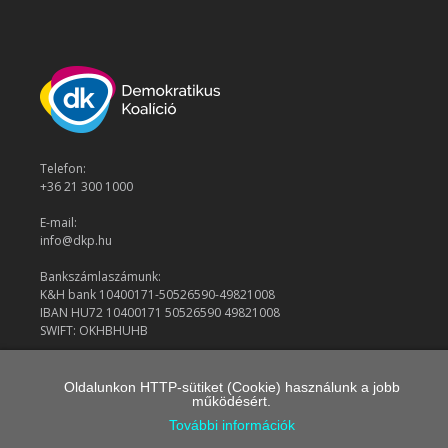
Telefon:
+36 21 300 1000
E-mail:
info@dkp.hu
Bankszámlaszámunk:
K&H bank 10400171-50526590-49821008
IBAN HU72 10400171 50526590 49821008
SWIFT: OKHBHUHB
Oldalunkon HTTP-sütiket (Cookie) használunk a jobb
© 2026 Demokratikus Koalíció
működésért.
További információk