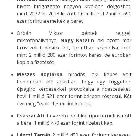
hívott hírigazgató nagyon kiválóan dolgozhat,
mert 2022 és 2023 között 1,6 millióról 2 millió 690
ezer forintra emelték a bérét.
Orbán Viktor péntek reggeli
mikrofonállványa,
Nagy Katalin
, aki azóta már
brüsszeli tudósító lett, forintban számolva több
mint 2 millió 280 ezer forintot keres, de euróban
kapja a fizetését.
Meszes Boglárka
híradós, aki képes volt
bemondani élő adásban, hogy egy független
újságíró kérdésekkel provokálta a fideszeseket,
havi 1 millió 521 ezer forint bérben részesül. Két
éve még “csak” 1,3 milliót kapott.
Császár Attila
vezető politikai riporternek is nőtt
a bére, 1 millió 470 ezer forint fizetést kap.
Lánczi Tamás
2 millió 450 ezer forintot keresett,