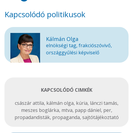
Kapcsolódó politikusok
Kálmán Olga
elnökségi tag, frakciószóvivő,
országgyűlési képviselő
KAPCSOLÓDÓ CIMKÉK
császár attila
,
kálmán olga
,
kúria
,
lánczi tamás
,
meszes boglárka
,
mtva
,
papp dániel
,
per
,
propadandisták
,
propaganda
,
sajtótájékoztató