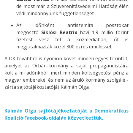
de most már a Szuverenitásvédelmi Hatóság élén
védi mindannyiunk függetlenségét.
Az időnként antiszemita posztokat
megosztó
Siklósi Beatrix
havi 1,9 millió forint
fizetést vesz fel a közmédiában, őt is
megjutalmazták közel 300 ezres emeléssel.
A DK továbbra is nyomon követ minden egyes forintot,
amelyet az Orbán-kormány a saját propagandistáira
költ a mi adónkból, mert minden költségvetési pénz a
magyar embereké, és nem az áruló kormány szolgáié -
zárta sajtótájékoztatóját Kálmán Olga.
Kálmán Olga sajtótájékoztatóját a Demokratikus
Koalíció Facebook-oldalán közvetítettük.