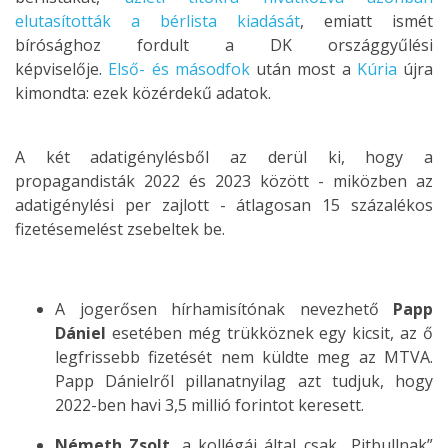
elutasították a bérlista kiadását
, emiatt ismét
bírósághoz fordult a DK országgyűlési
képviselője.
Első- és másodfok
után most a
Kúria
újra
kimondta: ezek közérdekű adatok.
A két adatigénylésből az derül ki, hogy a
propagandisták 2022 és 2023 között - miközben az
adatigénylési per zajlott - átlagosan 15 százalékos
fizetésemelést zsebeltek be.
A jogerősen hírhamisítónak nevezhető
Papp
Dániel
esetében még trükköznek egy kicsit, az ő
legfrissebb fizetését nem küldte meg az MTVA.
Papp Dánielről pillanatnyilag azt tudjuk, hogy
2022-ben havi 3,5 millió forintot keresett.
Németh Zsolt
, a kollégái által csak „Pitbullnak”