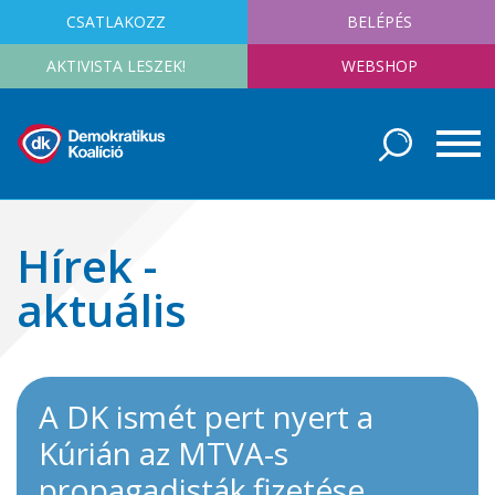
CSATLAKOZZ
BELÉPÉS
AKTIVISTA LESZEK!
WEBSHOP
Hírek -
aktuális
A DK ismét pert nyert a
Kúrián az MTVA-s
propagadisták fizetése