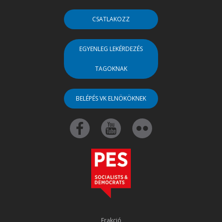
CSATLAKOZZ
EGYENLEG LEKÉRDEZÉS
TAGOKNAK
BELÉPÉS VK ELNÖKÖKNEK
Frakció