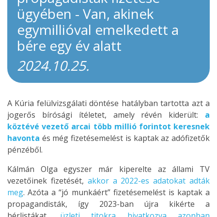
ügyében - Van, akinek
egymillióval emelkedett a
bére egy év alatt
2024.10.25.
A Kúria felülvizsgálati döntése hatályban tartotta azt a
jogerős bírósági ítéletet, amely révén kiderült:
a
köztévé vezető arcai több millió forintot keresnek
havonta
és még fizetésemelést is kaptak az adófizetők
pénzéből.
Kálmán Olga egyszer már kiperelte az állami TV
vezetőinek fizetését,
akkor a 2022-es adatokat adták
meg
. Azóta a “jó munkáért” fizetésemelést is kaptak a
propagandisták, így 2023-ban újra kikérte a
bérlistákat,
üzleti titokra hivatkozva azonban