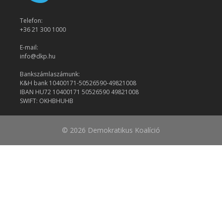
Telefon:
+36 21 300 1000
E-mail:
info@dkp.hu
Bankszámlaszámunk:
K&H bank 10400171-50526590-49821008
IBAN HU72 10400171 50526590 49821008
SWIFT: OKHBHUHB
© 2026 Demokratikus Koalíció