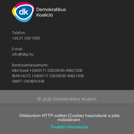
Telefon:
+36 21 300 1000
E-mail:
info@dkp.hu
Bankszámlaszámunk:
K&H bank 10400171-50526590-49821008
IBAN HU72 10400171 50526590 49821008
SWIFT: OKHBHUHB
© 2026 Demokratikus Koalíció
Oldalunkon HTTP-sütiket (Cookie) használunk a jobb
működésért.
További információk