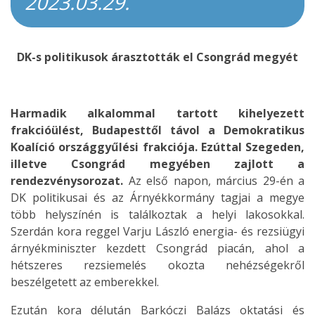
2023.03.29.
DK-s politikusok árasztották el Csongrád megyét
Harmadik alkalommal tartott kihelyezett
frakcióülést, Budapesttől távol a Demokratikus
Koalíció országgyűlési frakciója. Ezúttal Szegeden,
illetve Csongrád megyében zajlott a
rendezvénysorozat.
Az első napon, március 29-én a
DK politikusai és az Árnyékkormány tagjai a megye
több helyszínén is találkoztak a helyi lakosokkal.
Szerdán kora reggel Varju László energia- és rezsiügyi
árnyékminiszter kezdett Csongrád piacán, ahol a
hétszeres rezsiemelés okozta nehézségekről
beszélgetett az emberekkel.
Ezután kora délután Barkóczi Balázs oktatási és