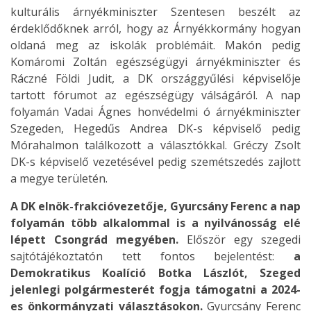
kulturális árnyékminiszter Szentesen beszélt az
érdeklődőknek arról, hogy az Árnyékkormány hogyan
oldaná meg az iskolák problémáit. Makón pedig
Komáromi Zoltán egészségügyi árnyékminiszter és
Ráczné Földi Judit, a DK országgyűlési képviselője
tartott fórumot az egészségügy válságáról. A nap
folyamán Vadai Ágnes honvédelmi ó árnyékminiszter
Szegeden, Hegedűs Andrea DK-s képviselő pedig
Mórahalmon találkozott a választókkal. Gréczy Zsolt
DK-s képviselő vezetésével pedig szemétszedés zajlott
a megye területén.
A DK elnök-frakcióvezetője, Gyurcsány Ferenc a nap
folyamán több alkalommal is a nyilvánosság elé
lépett Csongrád megyében.
Először egy szegedi
sajtótájékoztatón tett fontos bejelentést:
a
Demokratikus Koalíció Botka Lászlót, Szeged
jelenlegi polgármesterét fogja támogatni a 2024-
es önkormányzati választásokon.
Gyurcsány Ferenc