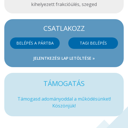
kihelyezett frakcióülés
,
szeged
CSATLAKOZZ
BELÉPÉS A PÁRTBA
TAGI BELÉPÉS
JELENTKEZÉSI LAP LETÖLTÉSE »
TÁMOGATÁS
Támogasd adományoddal a működésünket!
Köszönjük!