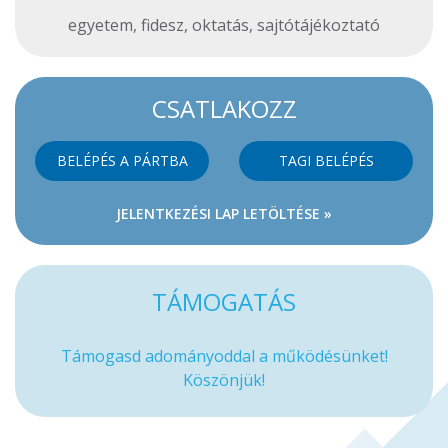
egyetem
,
fidesz
,
oktatás
,
sajtótájékoztató
CSATLAKOZZ
BELÉPÉS A PÁRTBA
TAGI BELÉPÉS
JELENTKEZÉSI LAP LETÖLTÉSE »
TÁMOGATÁS
Támogasd adományoddal a működésünket!
Köszönjük!