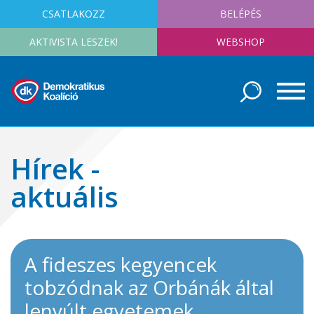
CSATLAKOZZ
BELÉPÉS
AKTIVISTA LESZEK!
WEBSHOP
Hírek -
aktuális
A fideszes kegyencek
tobzódnak az Orbánák által
lenyúlt egyetemek