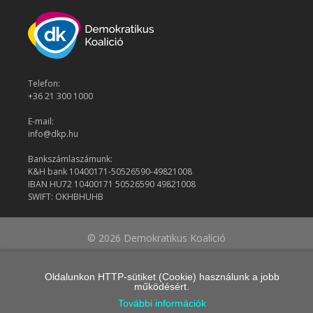
Telefon:
+36 21 300 1000
E-mail:
info@dkp.hu
Bankszámlaszámunk:
K&H bank 10400171-50526590-49821008
IBAN HU72 10400171 50526590 49821008
SWIFT: OKHBHUHB
© 2026 Demokratikus Koalíció
Oldalunkon HTTP-sütiket (Cookie) használunk a jobb
működésért.
További információk