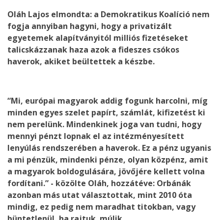
Oláh Lajos elmondta: a Demokratikus Koalíció nem
fogja annyiban hagyni, hogy a privatizált
egyetemek alapítványitól milliós fizetéseket
talicskázzanak haza azok a fideszes csókos
haverok, akiket beültettek a készbe.
“Mi, európai magyarok addig fogunk harcolni, míg
minden egyes szelet papírt, számlát, kifizetést ki
nem perelünk. Mindenkinek joga van tudni, hogy
mennyi pénzt lopnak el az intézményesített
lenyúlás rendszerében a haverok. Ez a pénz ugyanis
a mi pénzük, mindenki pénze, olyan közpénz, amit
a magyarok boldogulására, jövőjére kellett volna
fordítani.” - közölte Oláh, hozzátéve: Orbánák
azonban más utat választottak, mint 2010 óta
mindig, ez pedig nem maradhat titokban, vagy
büntetlenül, ha rajtuk múlik.