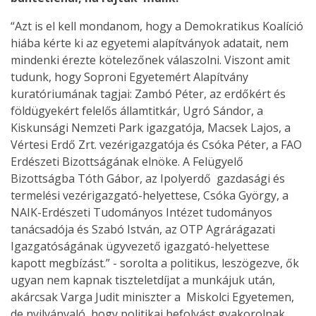
“Azt is el kell mondanom, hogy a Demokratikus Koalíció
hiába kérte ki az egyetemi alapítványok adatait, nem
mindenki érezte kötelezőnek válaszolni. Viszont amit
tudunk, hogy Soproni Egyetemért Alapítvány
kuratóriumának tagjai: Zambó Péter, az erdőkért és
földügyekért felelős államtitkár, Ugró Sándor, a
Kiskunsági Nemzeti Park igazgatója, Macsek Lajos, a
Vértesi Erdő Zrt. vezérigazgatója és Csóka Péter, a FAO
Erdészeti Bizottságának elnöke. A Felügyelő
Bizottságba Tóth Gábor, az Ipolyerdő gazdasági és
termelési vezérigazgató-helyettese, Csóka György, a
NAIK-Erdészeti Tudományos Intézet tudományos
tanácsadója és Szabó István, az OTP Agrárágazati
Igazgatóságának ügyvezető igazgató-helyettese
kapott megbízást.” - sorolta a politikus, leszögezve, ők
ugyan nem kapnak tiszteletdíjat a munkájuk után,
akárcsak Varga Judit miniszter a Miskolci Egyetemen,
de nyilvánvaló, hogy politikai befolyást gyakorolnak