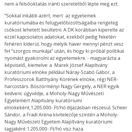
nem a felsőoktatás iránti szeretetből lépte meg ezt.
“Sokkal inkább azért, mert az egyetemek
kuratóriumába és felügyelőbizottságaiba rengeteg
csókost lehetett beültetni. A DK korábban kiperelte az
ezzel kapcsolatos adatokat, ezekből pedig feketén
fehéren kiderül, hogy melyik haver mennyi pénzt vesz
fel “szorgos munkája” után, és hogy ki próbál politikai
nyomást gyakorolni az egyetemekre. - magyarázta a
képviselő, kiemelve: a Marek József Alapítvány
kuratóriumi elnöke például Náray-Szabó Gábor, a
Professzorok Batthyány Körének elnöke, régi NER-
harcostárs. Böszörményi Nagy Gergely, a NER egyik
kedvenc ügyvédje, a Moholy-Nagy Művészeti
Egyetemért Alapítvány kuratóriumi
elnökeként,1.205.000- Ft/hó díjazásban részesül. Scheer
Sándor, a Fradi Aréna kivitelezője szintén a Moholy-
Nagy Művészeti Egyetem Alapítvány kuratóriumi
tagjaként 1.205.000- Ft/hó visz haza.