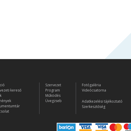
ció
Szervezet
Fotógaléria
vezeti kereső
Program
Videócsatorna
k
Működés
mények
Üvegzseb
Adatkezelési tájékoztató
umentumtár
Szerkesztőség
solat