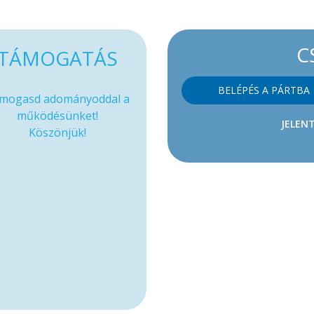
C
TÁMOGATÁS
BELÉPÉS A PÁRTBA
mogasd adományoddal a
működésünket!
JELENT
Köszönjük!