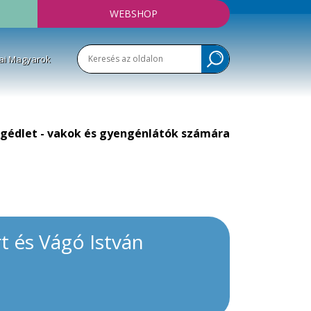
WEBSHOP
ai Magyarok
gédlet - vakok és gyengénlátók számára
rt és Vágó István