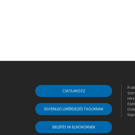
Frak
CSATLAKOZZ
Szer
Híre
Ese
EGYENLEG LEKÉRDEZÉS TAGOKNAK
Dok
Kapc
BELÉPÉS VK ELNÖKÖKNEK