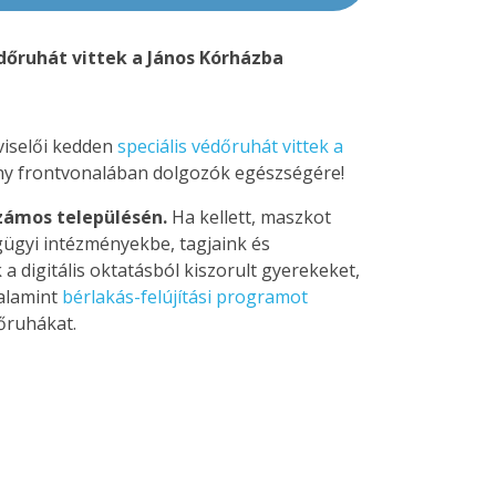
édőruhát vittek a János Kórházba
pviselői kedden
speciális védőruhát vittek a
ány frontvonalában dolgozók egészségére!
zámos településén.
Ha kellett, maszkot
gügyi intézményekbe, tagjaink és
 a digitális oktatásból kiszorult gyerekeket,
alamint
bérlakás-felújítási programot
őruhákat.