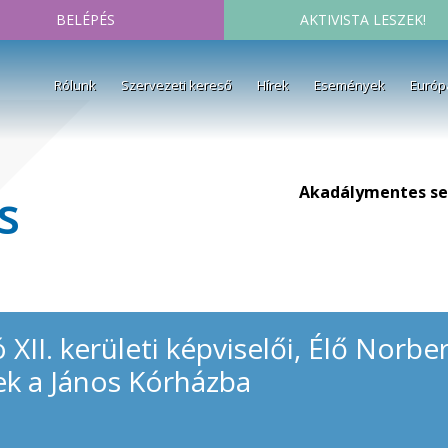
BELÉPÉS
AKTIVISTA LESZEK!
Rólunk
Szervezeti kereső
Hírek
Események
Európ
Akadálymentes se
s
XII. kerületi képviselői, Élő Norbe
tek a János Kórházba