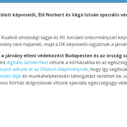
rületi képviselői, Élő Norbert és Vágó István speciális v
Koalíció elnökségi tagjai és XII. kerületi önkormányzati ké
rmány nem hajlandó, majd a DK képviselői vigyáznak a járv
a járvány elleni védekezést Budapesten és az ország s
int
digitális lázmérőket
vittünk a kórházakba és az egészsé
topot adtunk át az Oltalom Alapítványnak
, hogy így segítsük
olási díjat
és munkahelykeresési támogatást vezettek be, v
ános Kórház dolgozóinak vittünk speciális egészségügyi véd