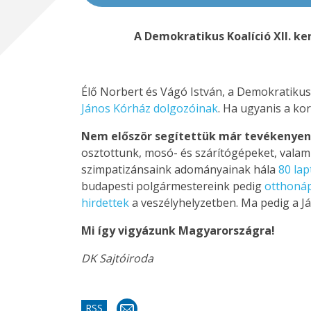
A Demokratikus Koalíció XII. ke
Élő Norbert és Vágó István, a Demokratikus 
János Kórház dolgozóinak
. Ha ugyanis a ko
Nem először segítettük már tevékenyen 
osztottunk, mosó- és szárítógépeket, valam
szimpatizánsaink adományainak hála
80 lap
budapesti polgármestereink pedig
otthonáp
hirdettek
a veszélyhelyzetben. Ma pedig a J
Mi így vigyázunk Magyarországra!
DK Sajtóiroda
RSS