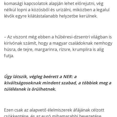
komasági kapcsolatok alapján lehet előrejutni, vég
nélkül lopni a közösből és urizálni, miközben a legalul
lévők egyre kilátástalanabb helyzetbe kerülnek.
– Az viszont még ebben a hűbéresi-dzsentri világban is
kirívónak számít, hogy a magyar családoknak nemhogy
húsra, de tejre, margarinra, rizsre, krumplira is alig
futja.
Úgy látszik, végleg beérett a NER: a
kiváltságosoknak mindent szabad, a többiek meg a
túlélésnek is örülhetnek.
Ezen csak az alapvető élelmiszerek áfájának célzott
csökkentése, és az euró mihamarabbi bevezetése