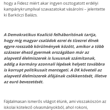
hogy a Fidesz miért akar ingyen osztogatott erdélyi
kampánykrumplival szavazatokat vásárolni – jelentette
ki Barkóczi Balázs.
A Demokratikus Koalíció felháborítónak tartja,
hogy míg magyar családok ezrei és tízezrei élnek
egyre rosszabb körülmények között, amikor a több
százezer éhező gyermek országában már az
alapvető élelmiszerek is luxusnak számítanak,
addig a kormány azonnali lépések helyett továbbra
is korrupt politikusait mentegeti. A DK követeli az
alapvető élelmiszerek áfájának csökkentését, illetve
az euró bevezetését.
Fájdalmasan ismerős világot élünk, ami visszaköszön az
iskolai kötelező olvasmányokból, ahol rokoni,