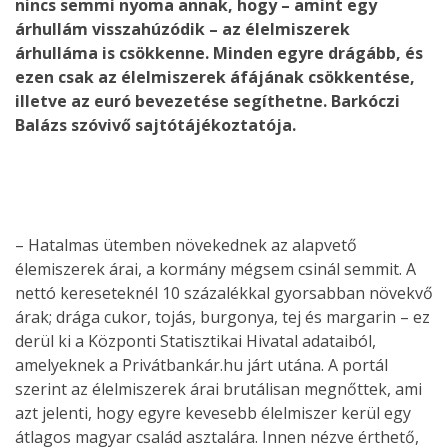
nincs semmi nyoma annak, hogy – amint egy
árhullám visszahúzódik – az élelmiszerek
árhulláma is csökkenne. Minden egyre drágább, és
ezen csak az élelmiszerek áfájának csökkentése,
illetve az euró bevezetése segíthetne. Barkóczi
Balázs szóvivő sajtótájékoztatója.
– Hatalmas ütemben növekednek az alapvető
élemiszerek árai, a kormány mégsem csinál semmit. A
nettó kereseteknél 10 százalékkal gyorsabban növekvő
árak; drága cukor, tojás, burgonya, tej és margarin – ez
derül ki a Központi Statisztikai Hivatal adataiból,
amelyeknek a Privátbankár.hu járt utána. A portál
szerint az élelmiszerek árai brutálisan megnőttek, ami
azt jelenti, hogy egyre kevesebb élelmiszer kerül egy
átlagos magyar család asztalára. Innen nézve érthető,