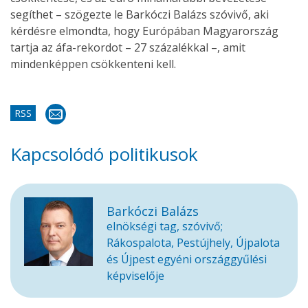
segíthet – szögezte le Barkóczi Balázs szóvivő, aki
kérdésre elmondta, hogy Európában Magyarország
tartja az áfa-rekordot – 27 százalékkal –, amit
mindenképpen csökkenteni kell.
RSS
Kapcsolódó politikusok
Barkóczi Balázs
elnökségi tag, szóvivő;
Rákospalota, Pestújhely, Újpalota
és Újpest egyéni országgyűlési
képviselője