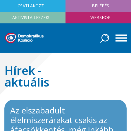
CSATLAKOZZ
BELÉPÉS
AKTIVISTA LESZEK!
WEBSHOP
Hírek -
aktuális
Az elszabadult
élelmiszerárakat csakis az
áfacsökkentés, még inkább