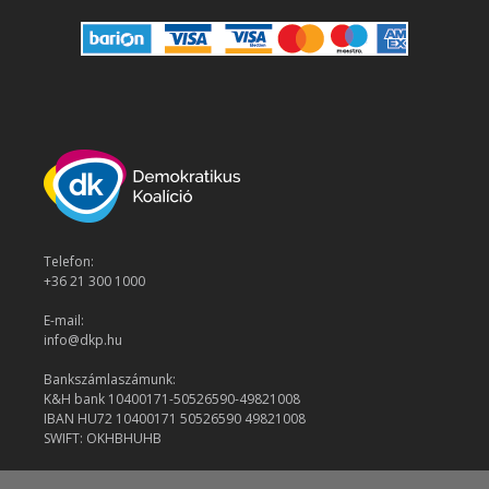
Telefon:
+36 21 300 1000
E-mail:
info@dkp.hu
Bankszámlaszámunk:
K&H bank 10400171-50526590-49821008
IBAN HU72 10400171 50526590 49821008
SWIFT: OKHBHUHB