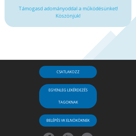
Támogasd adományoddal a működésünket!
Köszönjük!
CSATLAKOZZ
EGYENLEG LEKÉRDEZÉS
TAGOKNAK
BELÉPÉS VK ELNÖKÖKNEK