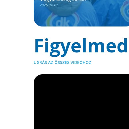
2026.04.10.
Figyelmed
UGRÁS AZ ÖSSZES VIDEÓHOZ