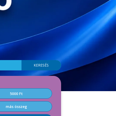
5000 Ft
más összeg