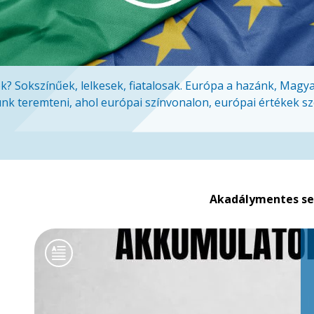
k? Sokszínűek, lelkesek, fiatalosak. Európa a hazánk, Magy
nk teremteni, ahol európai színvonalon, európai értékek sz
Akadálymentes se