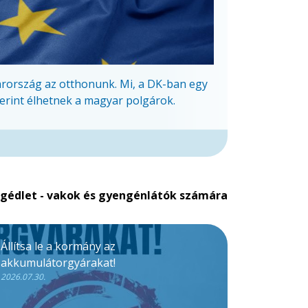
arország az otthonunk. Mi, a DK-ban egy
erint élhetnek a magyar polgárok.
gédlet - vakok és gyengénlátók számára
Állítsa le a kormány az
akkumulátorgyárakat!
2026.07.30.