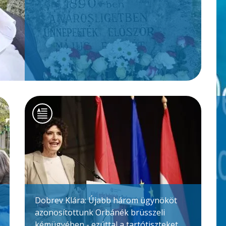
Dobrev Klára: Újabb három ügynököt
azonosítottunk Orbánék brüsszeli
kémügyében - ezúttal a tartótiszteket