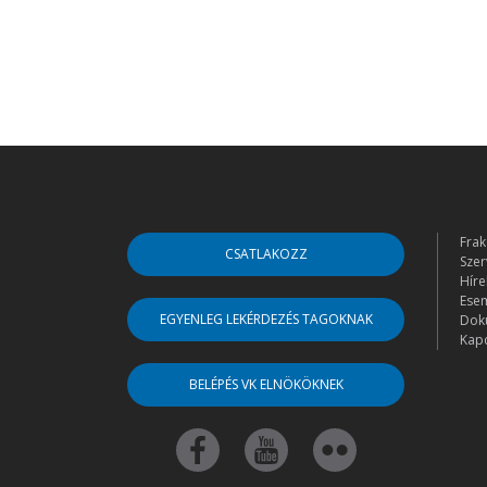
Frak
CSATLAKOZZ
Szer
Híre
Ese
EGYENLEG LEKÉRDEZÉS TAGOKNAK
Dok
Kapc
BELÉPÉS VK ELNÖKÖKNEK