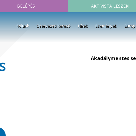
BELÉPÉS
AKTIVISTA LESZEK!
Rólunk
Szervezeti kereső
Hírek
Események
Európ
Akadálymentes se
s