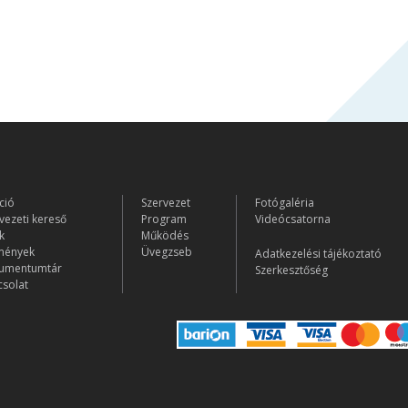
ció
Szervezet
Fotógaléria
vezeti kereső
Program
Videócsatorna
k
Működés
mények
Üvegzseb
Adatkezelési tájékoztató
umentumtár
Szerkesztőség
solat