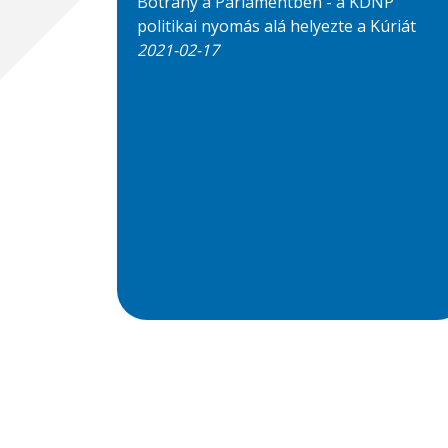
Botrány a Parlamentben - a KDNP
politikai nyomás alá helyezte a Kúriát
2021-02-17