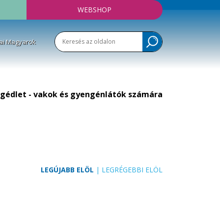
WEBSHOP
ai Magyarok
gédlet - vakok és gyengénlátók számára
LEGÚJABB ELÖL
|
LEGRÉGEBBI ELÖL