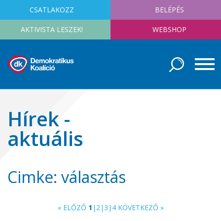
CSATLAKOZZ
BELÉPÉS
AKTIVISTA LESZEK!
WEBSHOP
Hírek -
aktuális
Cimke: választás
« ELŐZŐ
1
|
2
|
3
|
4
KÖVETKEZŐ »