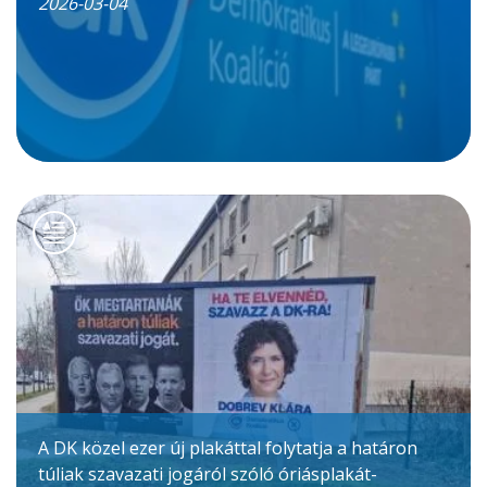
2026-03-04
A DK közel ezer új plakáttal folytatja a határon
túliak szavazati jogáról szóló óriásplakát-