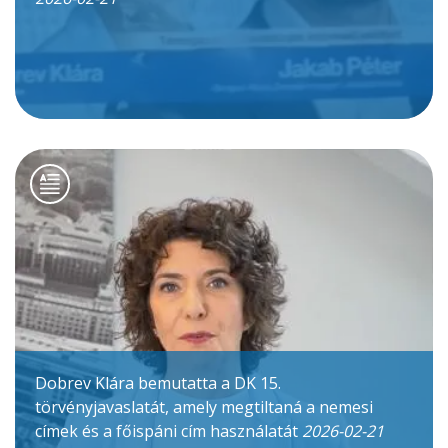
Dobrev Klára bemutatta a DK 15.
törvényjavaslatát, amely megtiltaná a nemesi
címek és a főispáni cím használatát
2026-02-21