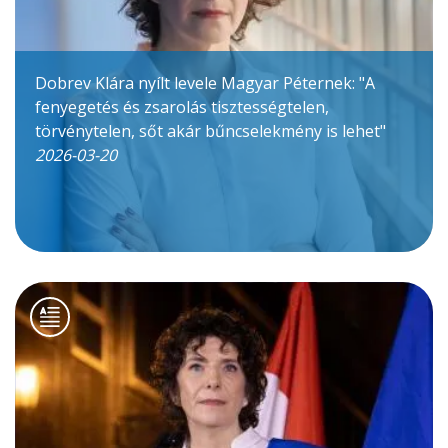
Dobrev Klára nyílt levele Magyar Péternek: "A
fenyegetés és zsarolás tisztességtelen,
törvénytelen, sőt akár bűncselekmény is lehet"
2026-03-20