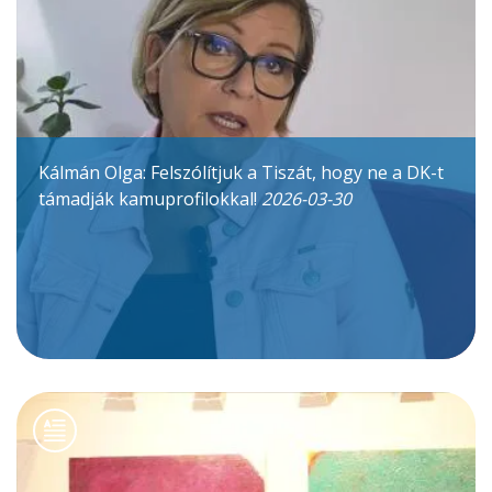
Kálmán Olga: Felszólítjuk a Tiszát, hogy ne a DK-t
támadják kamuprofilokkal!
2026-03-30