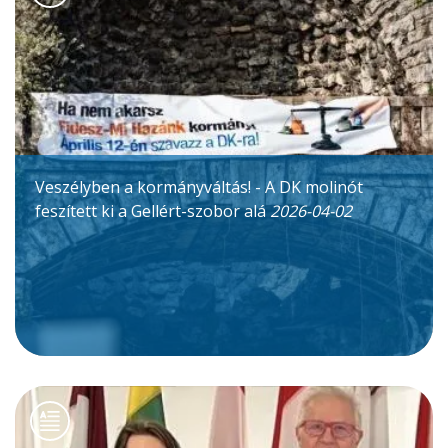
Veszélyben a kormányváltás! - A DK molinót
feszített ki a Gellért-szobor alá
2026-04-02