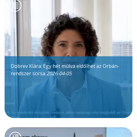
Dobrev Klára: Egy hét múlva eldőlhet az Orbán-
rendszer sorsa
2026-04-05