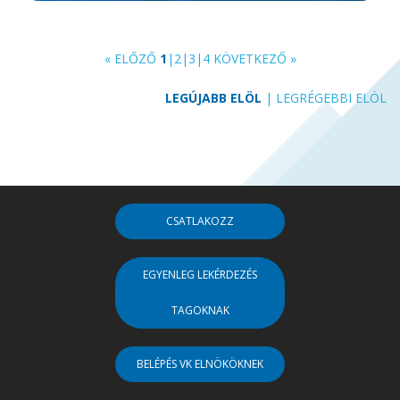
« ELŐZŐ
1
|
2
|
3
|
4
KÖVETKEZŐ »
LEGÚJABB ELÖL
|
LEGRÉGEBBI ELÖL
CSATLAKOZZ
EGYENLEG LEKÉRDEZÉS
TAGOKNAK
BELÉPÉS VK ELNÖKÖKNEK