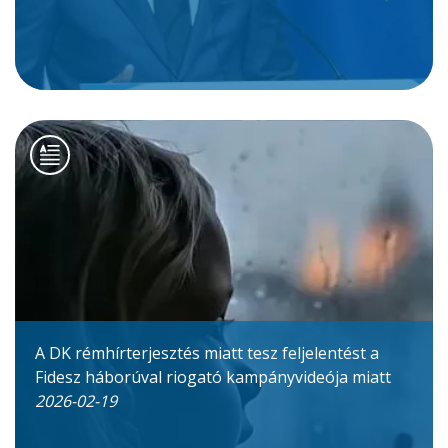
A DK rémhírterjesztés miatt tesz feljelentést a
Fidesz háborúval riogató kampányvideója miatt
2026-02-19