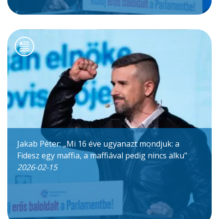
Jakab Péter: „Mi 16 éve ugyanazt mondjuk: a
Fidesz egy maffia, a maffiával pedig nincs alku"
2026-02-15