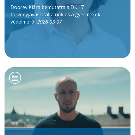
Dobrev Klára bemutatta a DK 17.
törvényjavaslatát a nők és a gyermekek
védelméről
2026-03-07