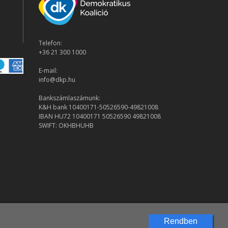
Telefon:
+36 21 300 1000
E-mail:
info@dkp.hu
Bankszámlaszámunk:
K&H bank 10400171-50526590-49821008
IBAN HU72 10400171 50526590 49821008
SWIFT: OKHBHUHB