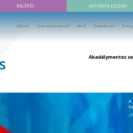
BELÉPÉS
AKTIVISTA LESZEK!
Rólunk
Szervezeti kereső
Hírek
Események
Európ
Akadálymentes se
s
A
h
20