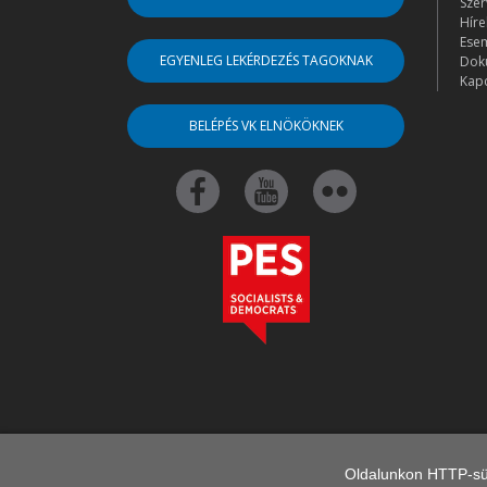
Szer
Híre
Ese
EGYENLEG LEKÉRDEZÉS TAGOKNAK
Dok
Kapc
BELÉPÉS VK ELNÖKÖKNEK
Oldalunkon HTTP-süt