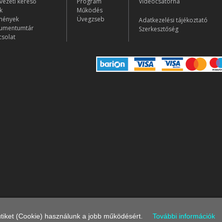
vezeti kereső
Program
Videócsatorna
k
Működés
mények
Üvegzseb
Adatkezelési tájékoztató
umentumtár
Szerkesztőség
solat
iket (Cookie) használunk a jobb működésért.
További információk
© 2026 Demokratikus Koalíció