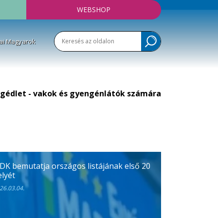
WEBSHOP
ai Magyarok
gédlet - vakok és gyengénlátók számára
 DK bemutatja országos listájának első 20
elyét
26.03.04.