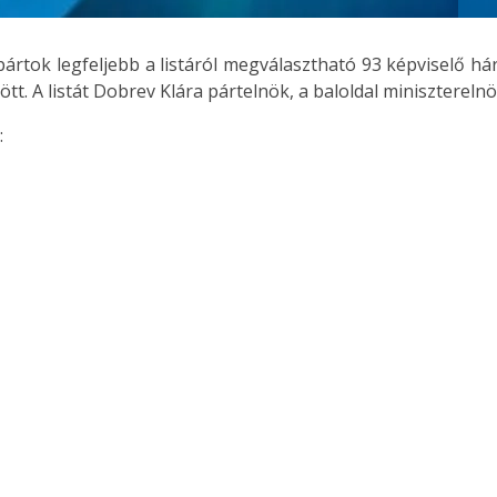
tó pártok legfeljebb a listáról megválasztható 93 képviselő
tött. A listát Dobrev Klára pártelnök, a baloldal miniszterelnök
: