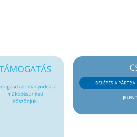
C
TÁMOGATÁS
BELÉPÉS A PÁRTBA
mogasd adományoddal a
működésünket!
JELENT
Köszönjük!