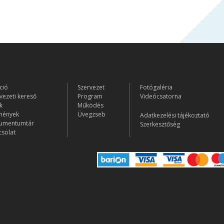
ció
Szervezet
Fotógaléria
vezeti kereső
Program
Videócsatorna
k
Működés
mények
Üvegzseb
Adatkezelési tájékoztató
umentumtár
Szerkesztőség
solat