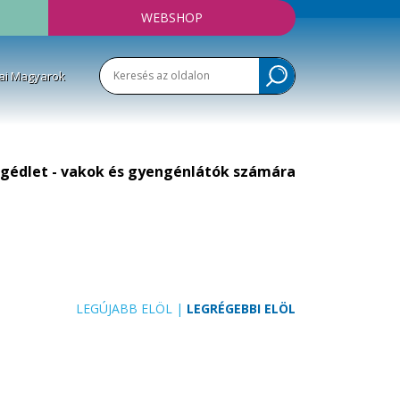
WEBSHOP
ai Magyarok
gédlet - vakok és gyengénlátók számára
LEGÚJABB ELÖL
|
LEGRÉGEBBI ELÖL