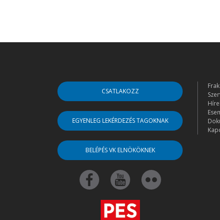
Frak
CSATLAKOZZ
Szer
Híre
Ese
EGYENLEG LEKÉRDEZÉS TAGOKNAK
Dok
Kapc
BELÉPÉS VK ELNÖKÖKNEK