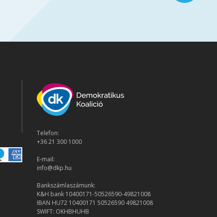
Telefon:
+36 21 300 1000
E-mail:
info@dkp.hu
Bankszámlaszámunk:
K&H bank 10400171-50526590-49821008
IBAN HU72 10400171 50526590 49821008
SWIFT: OKHBHUHB