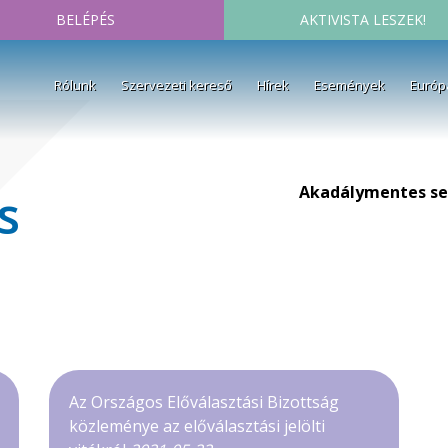
BELÉPÉS
AKTIVISTA LESZEK!
Rólunk
Szervezeti kereső
Hírek
Események
Európ
Akadálymentes se
s
Az Országos Előválasztási Bizottság
közleménye az előválasztási jelölti