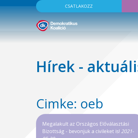
CSATLAKOZZ
Hírek - aktuáli
Cimke: oeb
Megalakult az Országos Előválasztási
Bizottság - bevonjuk a civileket is!
2021-