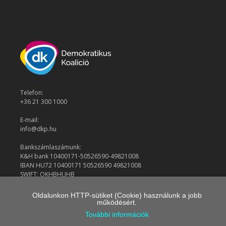
Telefon:
+36 21 300 1000
E-mail:
info@dkp.hu
Bankszámlaszámunk:
K&H bank 10400171-50526590-49821008
IBAN HU72 10400171 50526590 49821008
SWIFT: OKHBHUHB
Oldalunkon HTTP-sütiket (Cookie) használunk a jobb
működésért.
© 2026 Demokratikus Koalíció
További információk