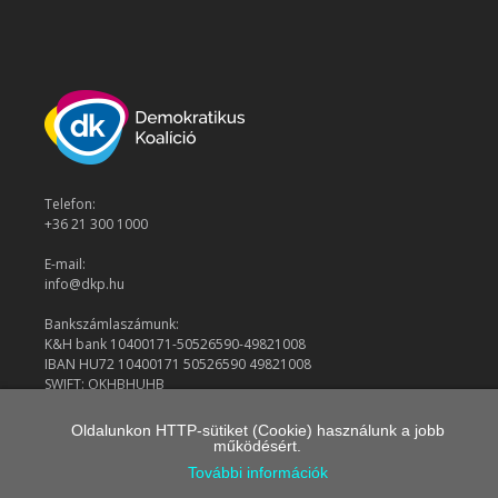
Telefon:
+36 21 300 1000
E-mail:
info@dkp.hu
Bankszámlaszámunk:
K&H bank 10400171-50526590-49821008
IBAN HU72 10400171 50526590 49821008
SWIFT: OKHBHUHB
Oldalunkon HTTP-sütiket (Cookie) használunk a jobb
működésért.
© 2026 Demokratikus Koalíció
További információk