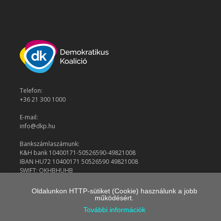
Telefon:
+36 21 300 1000
E-mail:
info@dkp.hu
Bankszámlaszámunk:
K&H bank 10400171-50526590-49821008
IBAN HU72 10400171 50526590 49821008
SWIFT: OKHBHUHB
Oldalunkon HTTP-sütiket (Cookie) használunk a jobb
működésért.
© 2026 Demokratikus Koalíció
További információk