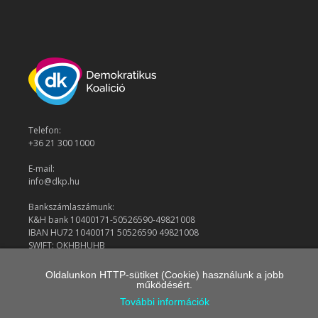
Telefon:
+36 21 300 1000
E-mail:
info@dkp.hu
Bankszámlaszámunk:
K&H bank 10400171-50526590-49821008
IBAN HU72 10400171 50526590 49821008
SWIFT: OKHBHUHB
Oldalunkon HTTP-sütiket (Cookie) használunk a jobb
működésért.
© 2026 Demokratikus Koalíció
További információk