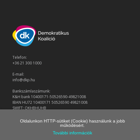
Telefon:
+36 21 300 1000
E-mail:
info@dkp.hu
Bankszámlaszámunk:
K&H bank 10400171-50526590-49821008
IBAN HU72 10400171 50526590 49821008
SWIFT: OKHBHUHB
Oldalunkon HTTP-sütiket (Cookie) használunk a jobb
működésért.
© 2026 Demokratikus Koalíció
További információk