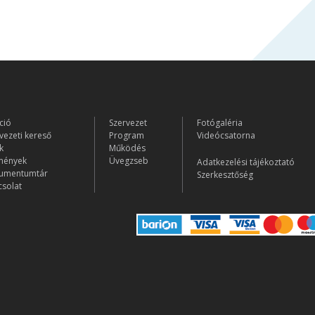
ció
Szervezet
Fotógaléria
vezeti kereső
Program
Videócsatorna
k
Működés
mények
Üvegzseb
Adatkezelési tájékoztató
umentumtár
Szerkesztőség
solat