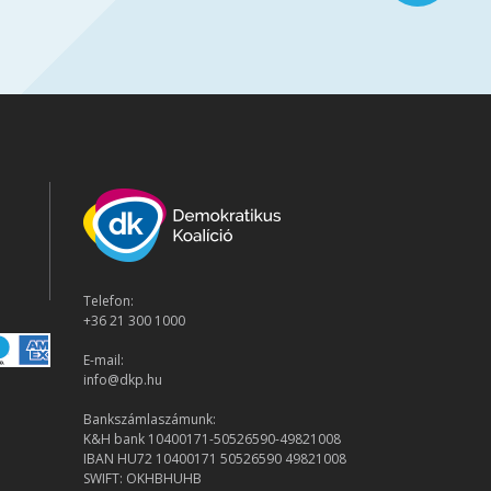
Telefon:
+36 21 300 1000
E-mail:
info@dkp.hu
Bankszámlaszámunk:
K&H bank 10400171-50526590-49821008
IBAN HU72 10400171 50526590 49821008
SWIFT: OKHBHUHB