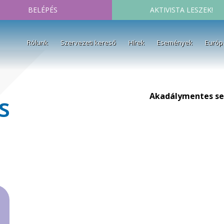
BELÉPÉS
AKTIVISTA LESZEK!
Rólunk
Szervezeti kereső
Hírek
Események
Európ
Akadálymentes se
s