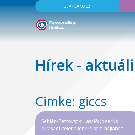
CSATLAKOZZ
Hírek - aktuáli
Cimke: giccs
Sebián-Petrovszki László: Jogerős
bírósági ítélet ellenére sem hajlandó