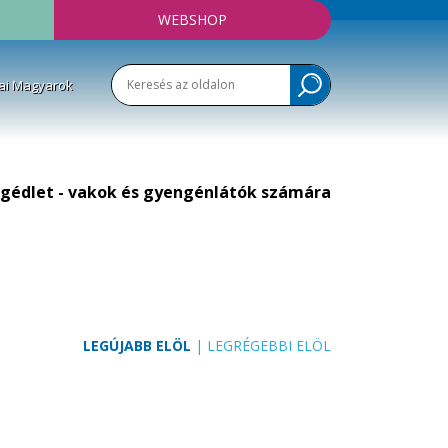
WEBSHOP
ai Magyarok
gédlet - vakok és gyengénlátók számára
LEGÚJABB ELÖL
|
LEGRÉGEBBI ELÖL