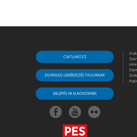
Frak
CSATLAKOZZ
Szer
Híre
Ese
EGYENLEG LEKÉRDEZÉS TAGOKNAK
Dok
Kapc
BELÉPÉS VK ELNÖKÖKNEK