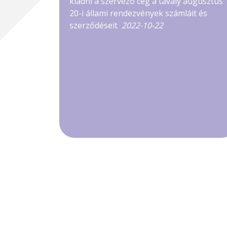
kiadni a szervező cég a tavaly augusztus
20-i állami rendezvények számláit és
szerződéseit
2022-10-22