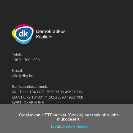
Telefon:
+36 21 300 1000
E-mail:
info@dkp.hu
Bankszámlaszámunk:
K&H bank 10400171-50526590-49821008
IBAN HU72 10400171 50526590 49821008
SWIFT: OKHBHUHB
Oldalunkon HTTP-sütiket (Cookie) használunk a jobb
működésért.
© 2026 Demokratikus Koalíció
További információk