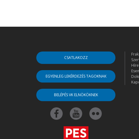
Frak
CSATLAKOZZ
Szer
Híre
Ese
EGYENLEG LEKÉRDEZÉS TAGOKNAK
Dok
Kapc
BELÉPÉS VK ELNÖKÖKNEK