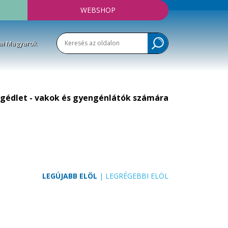
WEBSHOP
ai Magyarok
gédlet - vakok és gyengénlátók számára
LEGÚJABB ELÖL
|
LEGRÉGEBBI ELÖL