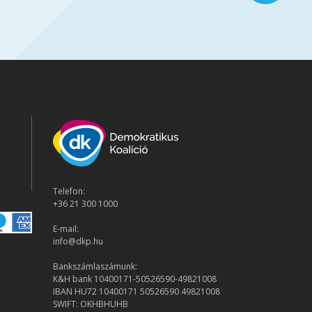
Telefon:
+36 21 300 1000
E-mail:
info@dkp.hu
Bankszámlaszámunk:
K&H bank 10400171-50526590-49821008
IBAN HU72 10400171 50526590 49821008
SWIFT: OKHBHUHB