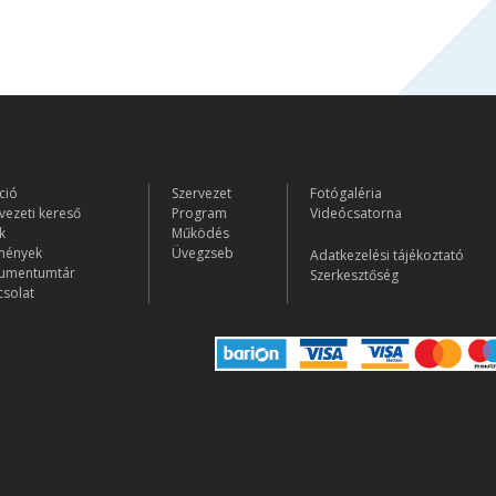
ció
Szervezet
Fotógaléria
vezeti kereső
Program
Videócsatorna
k
Működés
mények
Üvegzseb
Adatkezelési tájékoztató
umentumtár
Szerkesztőség
solat