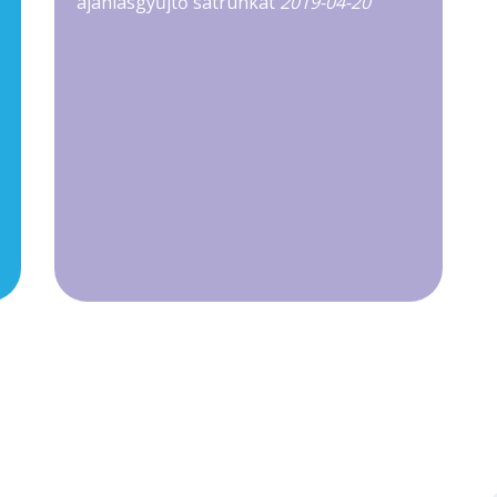
ajánlásgyűjtő sátrunkat
2019-04-20