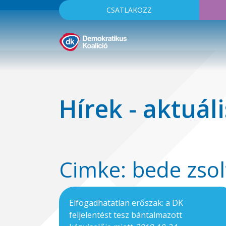
CSATLAKOZZ
Hírek - aktuáli
Cimke: bede zsol
Elfogadhatatlan erőszak: a DK
feljelentést tesz bántalmazott