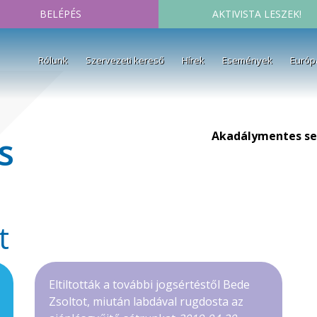
BELÉPÉS
AKTIVISTA LESZEK!
Rólunk
Szervezeti kereső
Hírek
Események
Európ
Akadálymentes se
s
t
Eltiltották a további jogsértéstől Bede
Zsoltot, miután labdával rugdosta az