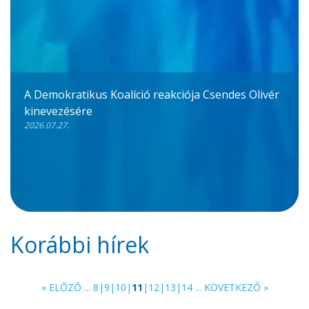
A Demokratikus Koalíció reakciója Csendes Olivér
kinevezésére
2026.07.27.
Korábbi hírek
« ELŐZŐ
...
8
|
9
|
10
|
11
|
12
|
13
|
14
...
KÖVETKEZŐ »