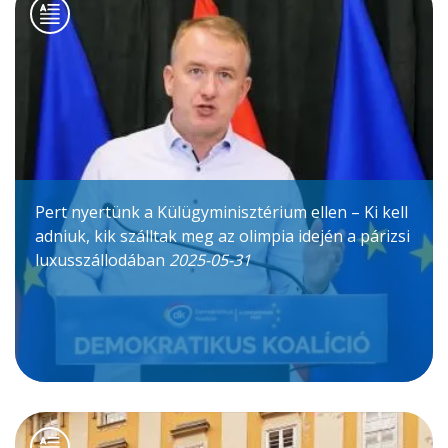
Pert nyertünk a Külügyminisztérium ellen – Ki kell
adniuk, kik szálltak meg az olimpia idején a párizsi
luxusszállodában
2025-05-31