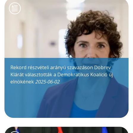
Rekord részvételi arányú szavazáson Dobrev
Klárát választották a Demokratikus Koalíció új
elnökének
2025-06-02