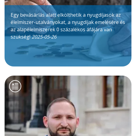
Egy bevásárlás alatt elkölthetik a nyugdíjasok az
élelmiszer-utalványokat, a nyugdíjak emelésére és
az alapélelmiszerek 0 százalékos áfájára van
szükség!
2025-05-26