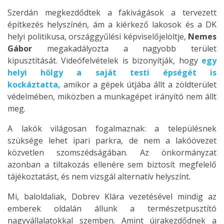
Szerdán megkezdődtek a fakivágások a tervezett
építkezés helyszínén, ám a kiérkező lakosok és a DK
helyi politikusa, országgyűlési képviselőjelöltje,
Nemes
Gábor
megakadályozta a nagyobb terület
kipusztítását. Videófelvételek is bizonyítják, hogy
egy
helyi hölgy a saját testi épségét is
kockáztatta,
amikor a gépek útjába állt a zöldterület
védelmében, miközben a munkagépet irányító nem állt
meg.
A lakók világosan fogalmaznak: a településnek
szüksége lehet ipari parkra, de nem a lakóövezet
közvetlen szomszédságában. Az önkormányzat
azonban a tiltakozás ellenére sem biztosít megfelelő
tájékoztatást, és nem vizsgál alternatív helyszínt.
Mi, baloldaliak, Dobrev Klára vezetésével mindig az
emberek oldalán állunk a természetpusztító
nagyvállalatokkal szemben. Amint újrakezdődnek a