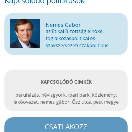
Kapcsolódó politikusok
Nemes Gábor
az Etikai Bizottság elnöke,
foglalkozáspolitikai és
szakszervezeti szakpolitikus
KAPCSOLÓDÓ CIMKÉK
beruházás
,
hévízgyörk
,
ipari park
,
közlemény
,
lakóövezet
,
nemes gábor
,
Ősz utca
,
pest megye
CSATLAKOZZ