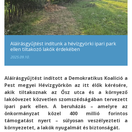
Aláírásgyűjtést indítunk a hévízgyörki ipari park
ellen tiltakozó lakók érdekében
2025.09.10.
Aláírásgyűjtést indított a Demokratikus Koalíció a
Pest megyei Hévízgyörkön az itt élők kérésére,
akik tiltakoznak az Ősz utca és a környező
lakóövezet közvetlen szomszédságában tervezett
ipari park ellen. A beruházás – amelyre az
önkormányzat közel 400 millió forintos
támogatást nyert – súlyosan veszélyezteti a
környezetet, a lakók nyugalmát és biztonságát.