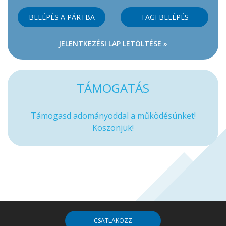
BELÉPÉS A PÁRTBA
TAGI BELÉPÉS
JELENTKEZÉSI LAP LETÖLTÉSE »
TÁMOGATÁS
Támogasd adományoddal a működésünket!
Köszönjük!
CSATLAKOZZ