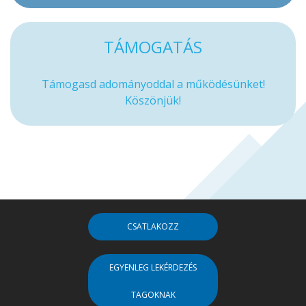
TÁMOGATÁS
Támogasd adományoddal a működésünket!
Köszönjük!
CSATLAKOZZ
EGYENLEG LEKÉRDEZÉS
TAGOKNAK