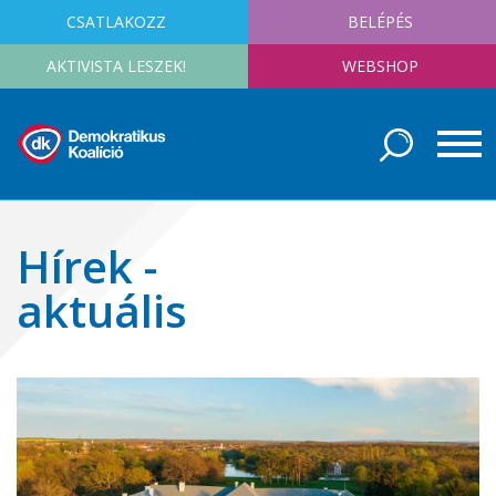
CSATLAKOZZ
BELÉPÉS
AKTIVISTA LESZEK!
WEBSHOP
Hírek -
aktuális