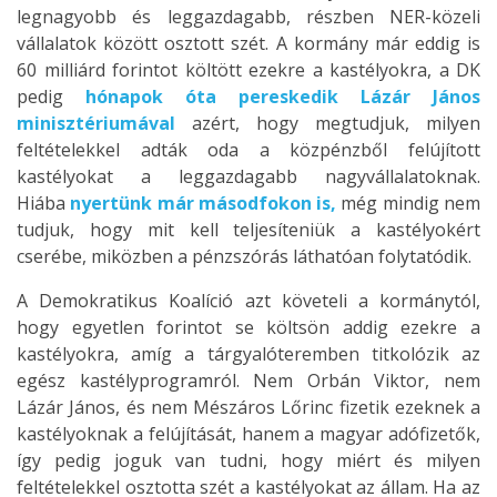
legnagyobb és leggazdagabb, részben NER-közeli
vállalatok között osztott szét. A kormány már eddig is
60 milliárd forintot költött ezekre a kastélyokra, a DK
pedig
hónapok óta pereskedik Lázár János
minisztériumával
azért, hogy megtudjuk, milyen
feltételekkel adták oda a közpénzből felújított
kastélyokat a leggazdagabb nagyvállalatoknak.
Hiába
nyertünk már másodfokon is,
még mindig nem
tudjuk, hogy mit kell teljesíteniük a kastélyokért
cserébe, miközben a pénzszórás láthatóan folytatódik.
A Demokratikus Koalíció azt követeli a kormánytól,
hogy egyetlen forintot se költsön addig ezekre a
kastélyokra, amíg a tárgyalóteremben titkolózik az
egész kastélyprogramról. Nem Orbán Viktor, nem
Lázár János, és nem Mészáros Lőrinc fizetik ezeknek a
kastélyoknak a felújítását, hanem a magyar adófizetők,
így pedig joguk van tudni, hogy miért és milyen
feltételekkel osztotta szét a kastélyokat az állam. Ha az