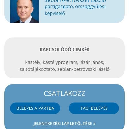
pártigazgató, országgyűlési
képviselő
KAPCSOLÓDÓ CIMKÉK
kastély
,
kastélyprogram
,
lázár jános
,
sajtótájékoztató
,
sebián-petrovszki lászló
CSATLAKOZZ
BELÉPÉS A PÁRTBA
TAGI BELÉPÉS
JELENTKEZÉSI LAP LETÖLTÉSE »