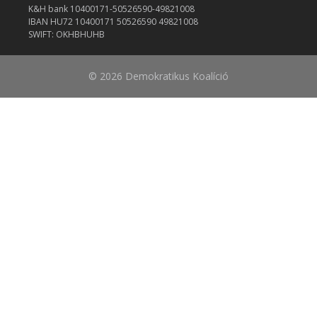
K&H bank 10400171-50526590-49821008
IBAN HU72 10400171 50526590 49821008
SWIFT: OKHBHUHB
© 2026 Demokratikus Koalíció