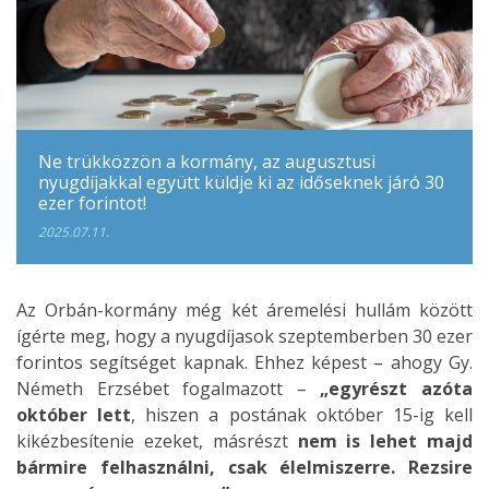
Ne trükközzön a kormány, az augusztusi
nyugdíjakkal együtt küldje ki az időseknek járó 30
ezer forintot!
2025.07.11.
Az Orbán-kormány még két áremelési hullám között
ígérte meg, hogy a nyugdíjasok szeptemberben 30 ezer
forintos segítséget kapnak. Ehhez képest – ahogy Gy.
Németh Erzsébet fogalmazott –
„egyrészt azóta
október lett
, hiszen a postának október 15-ig kell
kikézbesítenie ezeket, másrészt
nem is lehet majd
bármire felhasználni, csak élelmiszerre. Rezsire