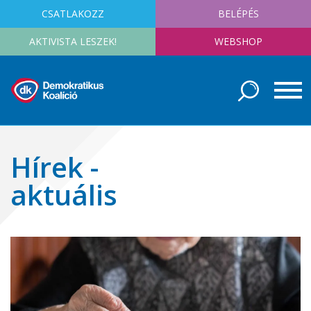
CSATLAKOZZ
BELÉPÉS
AKTIVISTA LESZEK!
WEBSHOP
Hírek -
aktuális