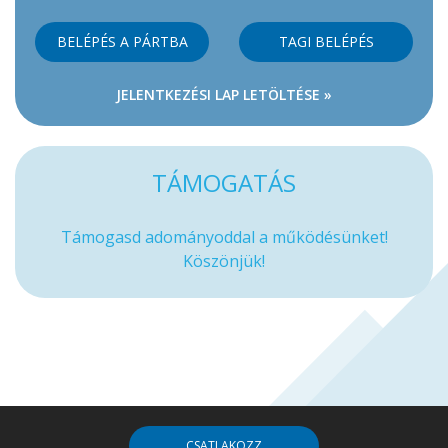
BELÉPÉS A PÁRTBA
TAGI BELÉPÉS
JELENTKEZÉSI LAP LETÖLTÉSE »
TÁMOGATÁS
Támogasd adományoddal a működésünket!
Köszönjük!
CSATLAKOZZ