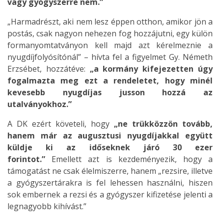
vagy gyógyszerre nem.”
„Harmadrészt, aki nem lesz éppen otthon, amikor jön a
postás, csak nagyon nehezen fog hozzájutni, egy külön
formanyomtatványon kell majd azt kérelmeznie a
nyugdíjfolyósítónál” – hívta fel a figyelmet Gy. Németh
Erzsébet, hozzátéve:
„a kormány kifejezetten úgy
fogalmazta meg ezt a rendeletet, hogy minél
kevesebb nyugdíjas jusson hozzá az
utalványokhoz.”
A DK ezért követeli, hogy
„ne trükközzön tovább,
hanem már az augusztusi nyugdíjakkal együtt
küldje ki az időseknek járó 30 ezer
forintot.”
Emellett azt is kezdeményezik, hogy a
támogatást ne csak élelmiszerre, hanem „rezsire, illetve
a gyógyszertárakra is fel lehessen használni, hiszen
sok embernek a rezsi és a gyógyszer kifizetése jelenti a
legnagyobb kihívást.”