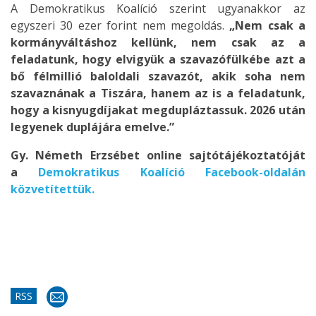
A Demokratikus Koalíció szerint ugyanakkor az
egyszeri 30 ezer forint nem megoldás.
„Nem csak a
kormányváltáshoz kellünk, nem csak az a
feladatunk, hogy elvigyük a szavazófülkébe azt a
bő félmillió baloldali szavazót, akik soha nem
szavaznának a Tiszára, hanem az is a feladatunk,
hogy a kisnyugdíjakat megdupláztassuk. 2026 után
legyenek duplájára emelve.”
Gy. Németh Erzsébet online sajtótájékoztatóját
a
Demokratikus Koalíció Facebook-oldalán
közvetítettük.
RSS