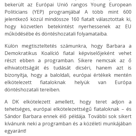
bekerült az Európai Unió rangos Young European
Politicians (YEP) programjába! A több mint 600
jelentkező közül mindössze 160 fiatalt választottak ki,
hogy közvetlen betekintést nyerhessenek az EU
működésébe és döntéshozatali folyamataiba.
Külön megtiszteltetés számunkra, hogy Barbara a
Demokratikus Koalíció fiatal képviselőjeként vehet
részt ebben a programban. Sikere nemcsak az ő
elhivatottságát és tudását dicséri, hanem azt is
bizonyítja, hogy a baloldali, európai értékek mentén
elkötelezett fiataloknak helyük van Európa
döntéshozatali tereiben.
A DK elkötelezett amellett, hogy teret adjon a
tehetséges, európai elkötelezettségű fiataloknak – és
Sándor Barbara ennek élő példája. További sok sikert
kívánunk neki a programban és a közéleti munkájában
egyaránt!