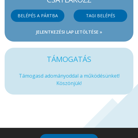
BELÉPÉS A PÁRTBA
TAGI BELÉPÉS
JELENTKEZÉSI LAP LETÖLTÉSE »
TÁMOGATÁS
Támogasd adományoddal a működésünket!
Köszönjük!