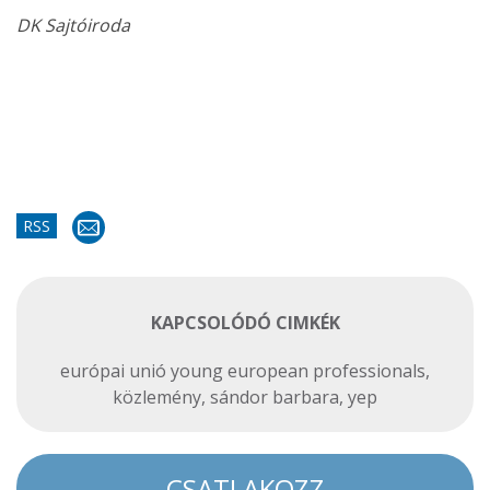
DK Sajtóiroda
RSS
KAPCSOLÓDÓ CIMKÉK
európai unió young european professionals
,
közlemény
,
sándor barbara
,
yep
CSATLAKOZZ