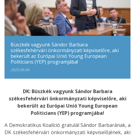
Büszkék vagyunk Sándor Barbara
székesfehérvári önkormányzati képviselőre, aki
bekerült az Európai Unió Young European
Politicians (YEP) programjába!
2025.06.06.
DK: Büszkék vagyunk Sándor Barbara
székesfehérvári önkormányzati képviselőre, aki
bekerült az Európai Unió Young European
Politicians (YEP) programjába!
A Demokratikus Koalíció gratulál Sándor Barbarának, a
DK székesfehérvári önkormányzati képviselőjének, aki