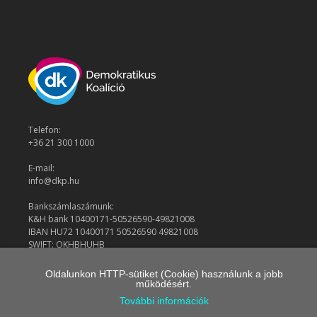
Telefon:
+36 21 300 1000
E-mail:
info@dkp.hu
Bankszámlaszámunk:
K&H bank 10400171-50526590-49821008
IBAN HU72 10400171 50526590 49821008
SWIFT: OKHBHUHB
Oldalunkon HTTP-sütiket (Cookie) használunk a jobb
működésért.
© 2026 Demokratikus Koalíció
További információk