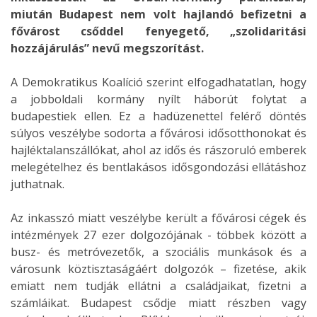
miután Budapest nem volt hajlandó befizetni a
fővárost csőddel fenyegető, „szolidaritási
hozzájárulás” nevű megszorítást.
A Demokratikus Koalíció szerint elfogadhatatlan, hogy
a jobboldali kormány nyílt háborút folytat a
budapestiek ellen. Ez a hadüzenettel felérő döntés
súlyos veszélybe sodorta a fővárosi idősotthonokat és
hajléktalanszállókat, ahol az idős és rászoruló emberek
melegételhez és bentlakásos idősgondozási ellátáshoz
juthatnak.
Az inkasszó miatt veszélybe került a fővárosi cégek és
intézmények 27 ezer dolgozójának - többek között a
busz- és metróvezetők, a szociális munkások és a
városunk köztisztaságáért dolgozók – fizetése, akik
emiatt nem tudják ellátni a családjaikat, fizetni a
számláikat. Budapest csődje miatt részben vagy