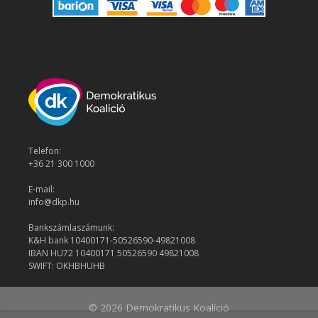
Telefon:
+36 21 300 1000
E-mail:
info@dkp.hu
Bankszámlaszámunk:
K&H bank 10400171-50526590-49821008
IBAN HU72 10400171 50526590 49821008
SWIFT: OKHBHUHB
© 2026 Demokratikus Koalíció