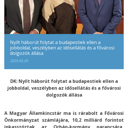
Nyílt háborút folytat a budapestiek ellen a
jobboldal, veszélyben az idősellátás és a fővárosi
dolgozók állása
2025.05.29.
DK: Nyílt háborút folytat a budapestiek ellen a
jobboldal, veszélyben az idősellátás és a fővárosi
dolgozók állása
A Magyar Államkincstár ma is rárabolt a Fővárosi
Önkormányzat számlájára, 10,2 milliárd forintot
inkasszóztak az Orbán-kormány parancsára,