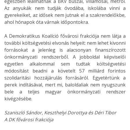
egészben leállhatnak a BKV buszai, villamosai, metrói.
Az anyukák nem tudják óvodába, iskolába vinni a
gyerekeiket, az idősek nem jutnak el a szakrendelőkbe,
ahol hónapok óta várnak időpontokra.
A Demokratikus Koalíció fővárosi frakciója nem látja a
további költségvetési elvonás helyeit: nem lehet kivonni
forrásokat a jelenleg is alacsonyan finanszírozott
önkormányzati rendszerből. A jobboldal képviselői
egyetlen alkalommal sem tudtak költségvetési
módosítást beadni a követelt 57 milliárd forintos
szolidaritási hozzájárulás forrásáról. Egyetértünk a
perek indításával, mert mi, baloldaliak nem nyugszunk
bele a teljes magyar önkormányzati rendszer
kivégzésébe.
Szaniszló Sándor, Keszthelyi Dorottya és Déri Tibor
A DK fővárosi frakciója