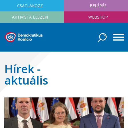
CSATLAKOZZ
BELÉPÉS
AKTIVISTA LESZEK!
WEBSHOP
Hírek -
aktuális