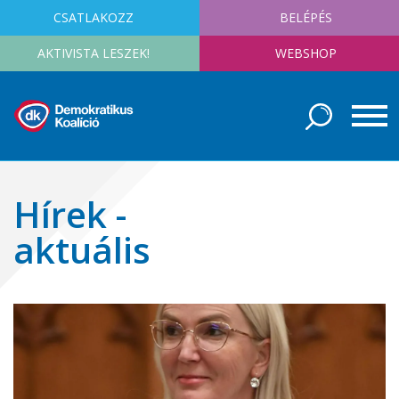
CSATLAKOZZ
BELÉPÉS
AKTIVISTA LESZEK!
WEBSHOP
Hírek -
aktuális