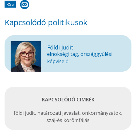
RSS
Kapcsolódó politikusok
Földi Judit
elnökségi tag, országgyűlési
képviselő
KAPCSOLÓDÓ CIMKÉK
földi judit
,
határozati javaslat
,
önkormányzatok
,
száj-és körömfájás