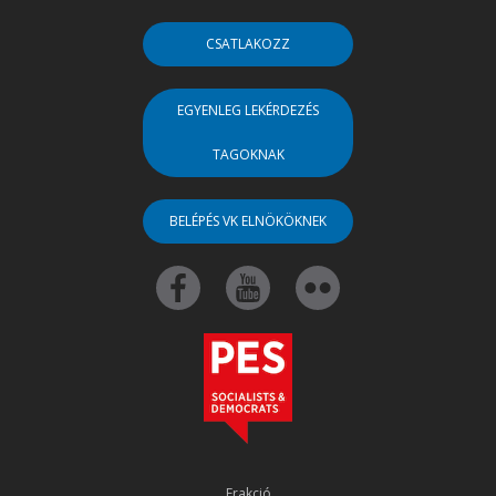
CSATLAKOZZ
EGYENLEG LEKÉRDEZÉS
TAGOKNAK
BELÉPÉS VK ELNÖKÖKNEK
Frakció