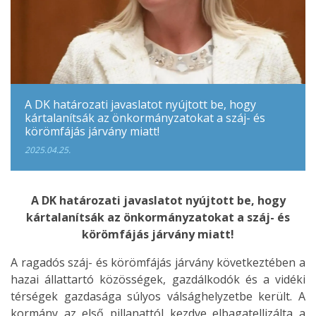
A DK határozati javaslatot nyújtott be, hogy
kártalanítsák az önkormányzatokat a száj- és
körömfájás járvány miatt!
2025.04.25.
A DK határozati javaslatot nyújtott be, hogy
kártalanítsák az önkormányzatokat a száj- és
körömfájás járvány miatt!
A ragadós száj- és körömfájás járvány következtében a
hazai állattartó közösségek, gazdálkodók és a vidéki
térségek gazdasága súlyos válsághelyzetbe került. A
kormány az első pillanattól kezdve elbagatellizálta a