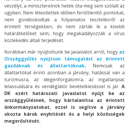
veszélyt, a miniszterelnök hetek óta meg sem szólalt az
ügyben. Nem létesítettek időben fertőtlenítő pontokat,
nem gondoskodtak a folyamatos tesztelésről az
érintett térségekben, és nem zárták le a kisebb
határátkelőket sem, hogy megakadályozzák a vírus
közlekedés általi terjedését.
Korábban már nyújtottunk be javaslatot arról, hogy
az
Országgyűlés nyújtson támogatást az érintett
gazdáknak és állattartóknak
.
Nemcsak az
állattartókat érinti azonban a járvány, hatással van a
turizmusra, az idegenforgalomra, az ingatlanpiac
lelassulására és vendéglátói bevételkieséssel is jár.
A
DK ezért határozati javaslatot nyújt be az
országgyűlésnek, hogy kártalanítsa az érintett
önkormányzatokat, ezzel is segítve a járvány
okozta károk enyhítését és a helyi közösségek
megerősítését.