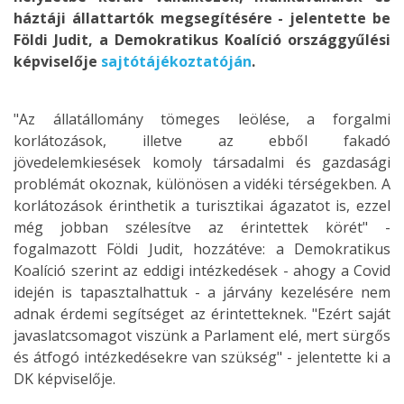
háztáji állattartók megsegítésére - jelentette be
Földi Judit, a Demokratikus Koalíció országgyűlési
képviselője
sajtótájékoztatóján
.
"Az állatállomány tömeges leölése, a forgalmi
korlátozások, illetve az ebből fakadó
jövedelemkiesések komoly társadalmi és gazdasági
problémát okoznak, különösen a vidéki térségekben. A
korlátozások érinthetik a turisztikai ágazatot is, ezzel
még jobban szélesítve az érintettek körét" -
fogalmazott Földi Judit, hozzátéve: a Demokratikus
Koalíció szerint az eddigi intézkedések - ahogy a Covid
idején is tapasztalhattuk - a járvány kezelésére nem
adnak érdemi segítséget az érintetteknek. "Ezért saját
javaslatcsomagot viszünk a Parlament elé, mert sürgős
és átfogó intézkedésekre van szükség" - jelentette ki a
DK képviselője.