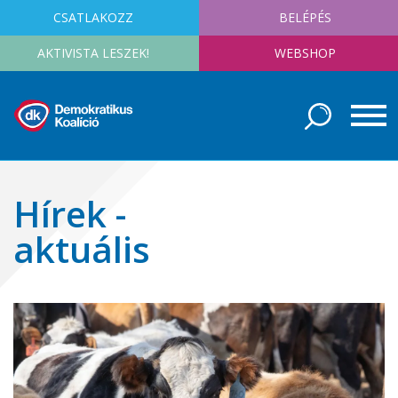
CSATLAKOZZ
BELÉPÉS
AKTIVISTA LESZEK!
WEBSHOP
Hírek -
aktuális