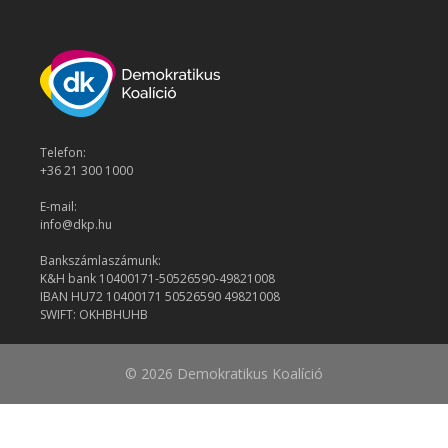
Telefon:
+36 21 300 1000
E-mail:
info@dkp.hu
Bankszámlaszámunk:
K&H bank 10400171-50526590-49821008
IBAN HU72 10400171 50526590 49821008
SWIFT: OKHBHUHB
© 2026 Demokratikus Koalíció