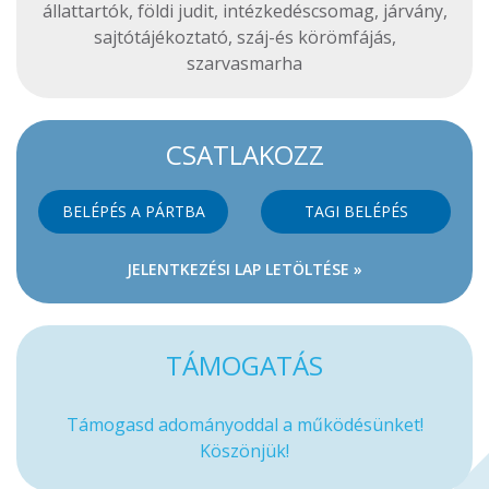
állattartók
,
földi judit
,
intézkedéscsomag
,
járvány
,
sajtótájékoztató
,
száj-és körömfájás
,
szarvasmarha
CSATLAKOZZ
BELÉPÉS A PÁRTBA
TAGI BELÉPÉS
JELENTKEZÉSI LAP LETÖLTÉSE »
TÁMOGATÁS
Támogasd adományoddal a működésünket!
Köszönjük!