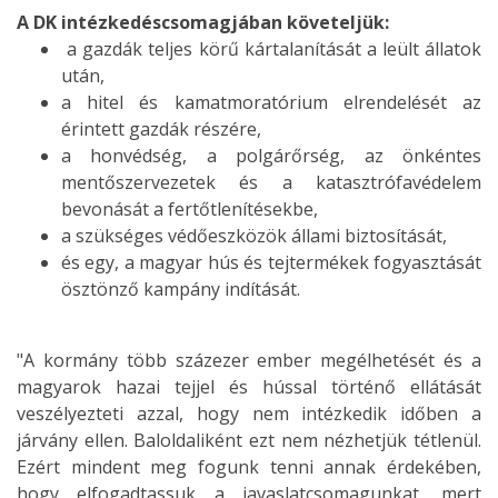
A DK intézkedéscsomagjában követeljük:
a gazdák teljes körű kártalanítását a leült állatok
után,
a hitel és kamatmoratórium elrendelését az
érintett gazdák részére,
a honvédség, a polgárőrség, az önkéntes
mentőszervezetek és a katasztrófavédelem
bevonását a fertőtlenítésekbe,
a szükséges védőeszközök állami biztosítását,
és egy, a magyar hús és tejtermékek fogyasztását
ösztönző kampány indítását.
"A kormány több százezer ember megélhetését és a
magyarok hazai tejjel és hússal történő ellátását
veszélyezteti azzal, hogy nem intézkedik időben a
járvány ellen. Baloldaliként ezt nem nézhetjük tétlenül.
Ezért mindent meg fogunk tenni annak érdekében,
hogy elfogadtassuk a javaslatcsomagunkat, mert