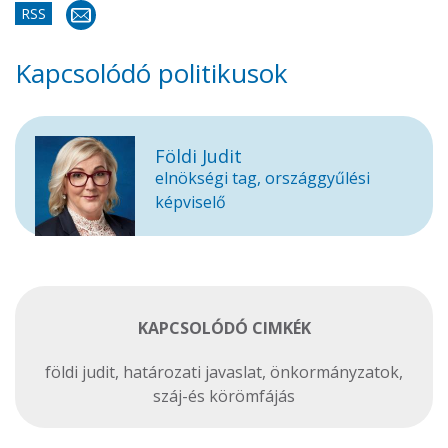
RSS
Kapcsolódó politikusok
Földi Judit
elnökségi tag, országgyűlési
képviselő
KAPCSOLÓDÓ CIMKÉK
földi judit
,
határozati javaslat
,
önkormányzatok
,
száj-és körömfájás