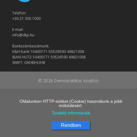
Telefon:
+36 21 300 1000
E-mail:
info@dkp.hu
Bankszámlaszámunk:
K&H bank 10400171-50526590-49821008
IBAN HU72 10400171 50526590 49821008
SWIFT: OKHBHUHB
© 2026 Demokratikus Koalíció
Oldalunkon HTTP-sütiket (Cookie) használunk a jobb
működésért.
További információk