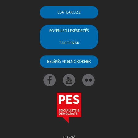
CSATLAKOZZ
EGYENLEG LEKÉRDEZÉS
TAGOKNAK
BELÉPÉS VK ELNÖKÖKNEK
Frakció