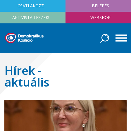
CSATLAKOZZ
BELÉPÉS
AKTIVISTA LESZEK!
WEBSHOP
Hírek -
aktuális