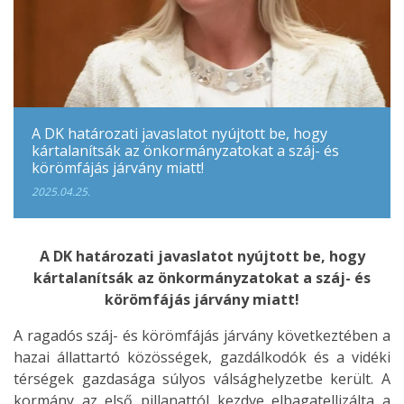
A DK határozati javaslatot nyújtott be, hogy
kártalanítsák az önkormányzatokat a száj- és
körömfájás járvány miatt!
2025.04.25.
A DK határozati javaslatot nyújtott be, hogy
kártalanítsák az önkormányzatokat a száj- és
körömfájás járvány miatt!
A ragadós száj- és körömfájás járvány következtében a
hazai állattartó közösségek, gazdálkodók és a vidéki
térségek gazdasága súlyos válsághelyzetbe került. A
kormány az első pillanattól kezdve elbagatellizálta a