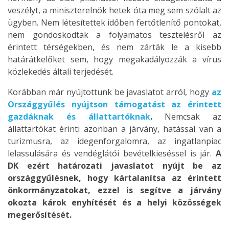
veszélyt, a miniszterelnök hetek óta meg sem szólalt az
ügyben. Nem létesítettek időben fertőtlenítő pontokat,
nem gondoskodtak a folyamatos tesztelésről az
érintett térségekben, és nem zárták le a kisebb
határátkelőket sem, hogy megakadályozzák a vírus
közlekedés általi terjedését.
Korábban már nyújtottunk be javaslatot arról, hogy
az
Országgyűlés nyújtson támogatást az érintett
gazdáknak és állattartóknak
.
Nemcsak az
állattartókat érinti azonban a járvány, hatással van a
turizmusra, az idegenforgalomra, az ingatlanpiac
lelassulására és vendéglátói bevételkieséssel is jár.
A
DK ezért határozati javaslatot nyújt be az
országgyűlésnek, hogy kártalanítsa az érintett
önkormányzatokat, ezzel is segítve a járvány
okozta károk enyhítését és a helyi közösségek
megerősítését.