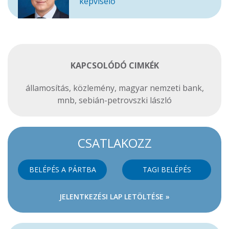
képviselő
KAPCSOLÓDÓ CIMKÉK
államosítás
,
közlemény
,
magyar nemzeti bank
,
mnb
,
sebián-petrovszki lászló
CSATLAKOZZ
BELÉPÉS A PÁRTBA
TAGI BELÉPÉS
JELENTKEZÉSI LAP LETÖLTÉSE »