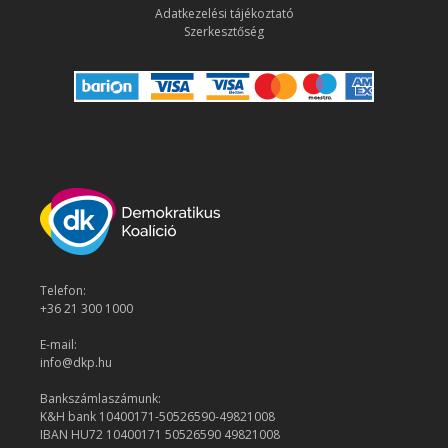
Adatkezelési tájékoztató
Szerkesztőség
Telefon:
+36 21 300 1000
E-mail:
info@dkp.hu
Bankszámlaszámunk:
K&H bank 10400171-50526590-49821008
IBAN HU72 10400171 50526590 49821008