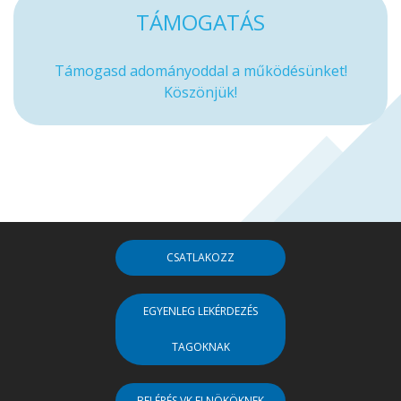
TÁMOGATÁS
Támogasd adományoddal a működésünket!
Köszönjük!
CSATLAKOZZ
EGYENLEG LEKÉRDEZÉS
TAGOKNAK
BELÉPÉS VK ELNÖKÖKNEK