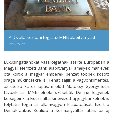
A DK államosítani fogja az MNB alapítványait!
2025.01.29.
Luxusingatlanokat vásárolgatnak szerte Európában a
Magyar Nemzeti Bank alapítványai, amelyek már évek
óta költik a magyar emberek pénzét többek között
drága műkincsekre is. Tehát zajlik a vagyonkimentés,
az utolsó körös lopás, mielőtt Matolcsy György idén
távozik az MNB elnöki székéből. De ne legyenek
kétségeink: a Fidesz által kinevezett új jegybankelnök is
folytatni fogja az államvagyon kilapátolását. Ezért a
Demokratikus Koalíció a kormányváltás után, az új