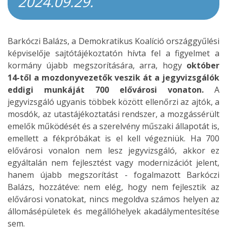
2024.09.29.
Barkóczi Balázs, a Demokratikus Koalíció országgyűlési
képviselője sajtótájékoztatón hívta fel a figyelmet a
kormány újabb megszorítására, arra, hogy
október
14-től a mozdonyvezetők veszik át a jegyvizsgálók
eddigi munkáját 700 elővárosi vonaton.
A
jegyvizsgáló ugyanis többek között ellenőrzi az ajtók, a
mosdók, az utastájékoztatási rendszer, a mozgássérült
emelők működését és a szerelvény műszaki állapotát is,
emellett a fékpróbákat is el kell végezniük. Ha 700
elővárosi vonalon nem lesz jegyvizsgáló, akkor ez
egyáltalán nem fejlesztést vagy modernizációt jelent,
hanem újabb megszorítást - fogalmazott Barkóczi
Balázs, hozzátéve: nem elég, hogy nem fejlesztik az
elővárosi vonatokat, nincs megoldva számos helyen az
állomásépületek és megállóhelyek akadálymentesítése
sem.