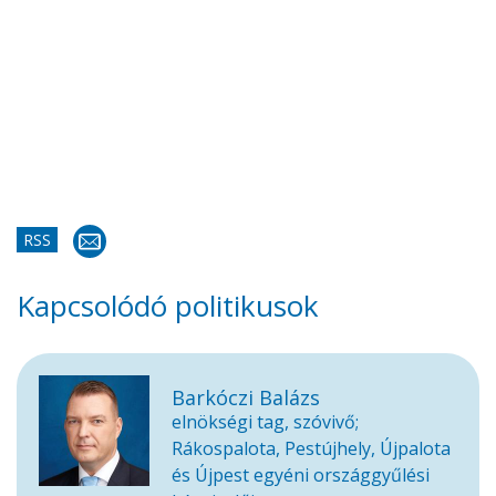
RSS
Kapcsolódó politikusok
Barkóczi Balázs
elnökségi tag, szóvivő;
Rákospalota, Pestújhely, Újpalota
és Újpest egyéni országgyűlési