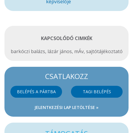
képviselője
KAPCSOLÓDÓ CIMKÉK
barkóczi balázs
,
lázár jános
,
mÁv
,
sajtótájékoztató
CSATLAKOZZ
BELÉPÉS A PÁRTBA
TAGI BELÉPÉS
JELENTKEZÉSI LAP LETÖLTÉSE »