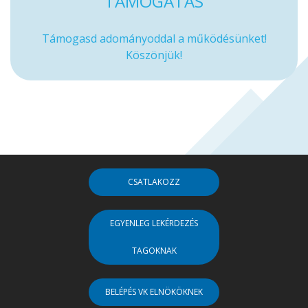
TÁMOGATÁS
Támogasd adományoddal a működésünket!
Köszönjük!
CSATLAKOZZ
EGYENLEG LEKÉRDEZÉS
TAGOKNAK
BELÉPÉS VK ELNÖKÖKNEK