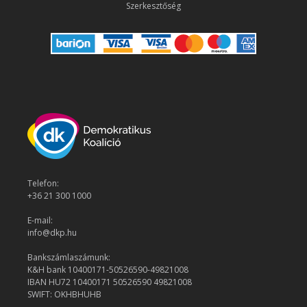
Szerkesztőség
Telefon:
+36 21 300 1000
E-mail:
info@dkp.hu
Bankszámlaszámunk:
K&H bank 10400171-50526590-49821008
IBAN HU72 10400171 50526590 49821008
SWIFT: OKHBHUHB