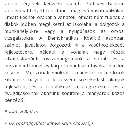
vasúti cégének kedvéért épített Budapest-Belgrád
vasútvonal helyett felújítani a meglévő vasúti pályákat.
Emiatt késnek órákat a vonatok, emiatt nem tudnak a
diákok időben megérkezni az iskolába, a dolgozók a
munkahelyükre, vagy a nyugdíjasok az orvosi
vizsgálatokra. A Demokratikus Koalíció azonban
számos javaslatot dolgozott ki a vasútközlekedés
fejlesztésére, például a vonalak nagy részét
villamosítanánk, összehangolnánk a vonat- és a
buszmenetrendet és kárpótolnánk az utasokat minden
késésért. Mi, szociáldemokraták a fideszes milliárdosok
kitömése helyett a közösségi közlekedést akarjuk
fejleszteni, és a tanulóknak, a dolgozóknak és a
nyugdíjasoknak akarunk segíteni a magyarok közös
pénzéből.
Barkóczi Balázs
A DK országgyűlési képviselője, szóvivője