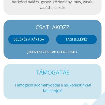
barkóczi balázs
,
gysev
,
közlemény
,
mÁv
,
vasút
,
vasútfejlesztés
CSATLAKOZZ
BELÉPÉS A PÁRTBA
TAGI BELÉPÉS
JELENTKEZÉSI LAP LETÖLTÉSE »
TÁMOGATÁS
Támogasd adományoddal a működésünket!
Köszönjük!