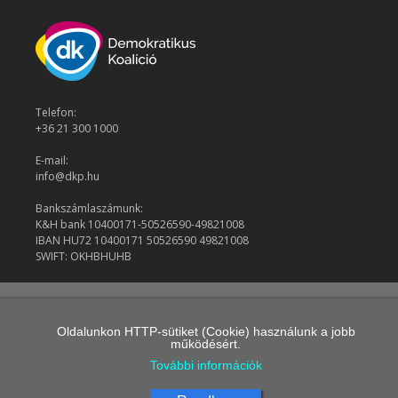
Telefon:
+36 21 300 1000
E-mail:
info@dkp.hu
Bankszámlaszámunk:
K&H bank 10400171-50526590-49821008
IBAN HU72 10400171 50526590 49821008
SWIFT: OKHBHUHB
© 2026 Demokratikus Koalíció
Oldalunkon HTTP-sütiket (Cookie) használunk a jobb
működésért.
További információk