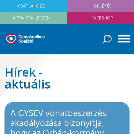
CSATLAKOZZ
BELÉPÉS
AKTIVISTA LESZEK!
WEBSHOP
Hírek -
aktuális
A GYSEV vonatbeszerzés
akadályozása bizonyítja,
hogy az Orbán-kormány