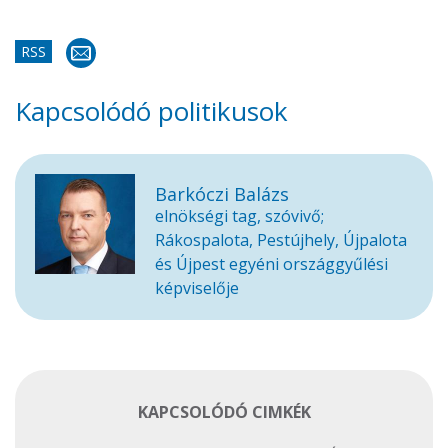
RSS
Kapcsolódó politikusok
Barkóczi Balázs
elnökségi tag, szóvivő;
Rákospalota, Pestújhely, Újpalota
és Újpest egyéni országgyűlési
képviselője
KAPCSOLÓDÓ CIMKÉK