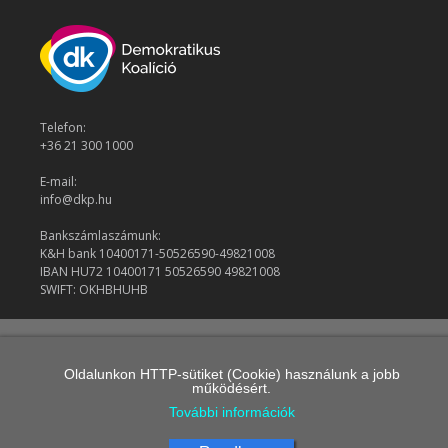
Telefon:
+36 21 300 1000
E-mail:
info@dkp.hu
Bankszámlaszámunk:
K&H bank 10400171-50526590-49821008
IBAN HU72 10400171 50526590 49821008
SWIFT: OKHBHUHB
© 2026 Demokratikus Koalíció
Oldalunkon HTTP-sütiket (Cookie) használunk a jobb
működésért.
További információk