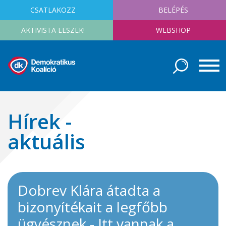
CSATLAKOZZ
BELÉPÉS
AKTIVISTA LESZEK!
WEBSHOP
Hírek -
aktuális
Dobrev Klára átadta a
bizonyítékait a legfőbb
ügyésznek - Itt vannak a