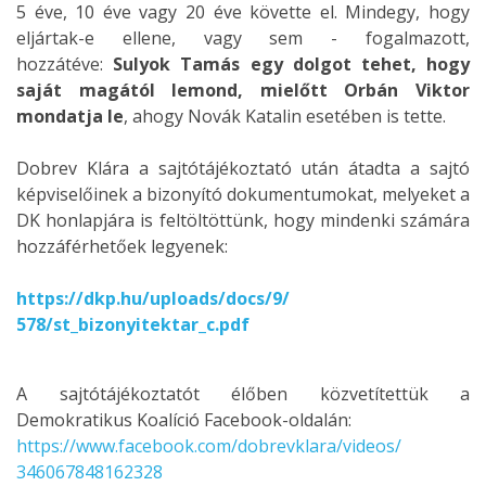
5 éve, 10 éve vagy 20 éve követte el. Mindegy, hogy
eljártak-e ellene, vagy sem - fogalmazott,
hozzátéve:
Sulyok Tamás egy dolgot tehet, hogy
saját magától lemond, mielőtt Orbán Viktor
mondatja le
, ahogy Novák Katalin esetében is tette.
Dobrev Klára a sajtótájékoztató után átadta a sajtó
képviselőinek a bizonyító dokumentumokat, melyeket a
DK honlapjára is feltöltöttünk, hogy mindenki számára
hozzáférhetőek legyenek:
https://dkp.hu/uploads/docs/9/
578/st_bizonyitektar_c.pdf
A sajtótájékoztatót élőben közvetítettük a
Demokratikus Koalíció Facebook-oldalán:
https://www.facebook.com/
dobrevklara/videos/
346067848162328