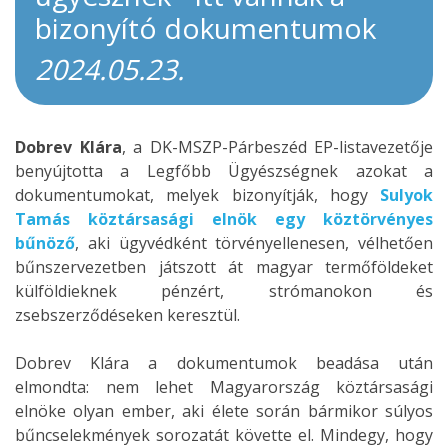
bizonyító dokumentumok
2024.05.23.
Dobrev Klára
, a DK-MSZP-Párbeszéd EP-listavezetője
benyújtotta a Legfőbb Ügyészségnek azokat a
dokumentumokat, melyek bizonyítják, hogy
Sulyok
Tamás köztársasági elnök egy köztörvényes
bűnöző
, aki ügyvédként törvényellenesen, vélhetően
bűnszervezetben játszott át magyar termőföldeket
külföldieknek pénzért, strómanokon és
zsebszerződéseken keresztül.
Dobrev Klára a dokumentumok beadása után
elmondta:
nem lehet Magyarország köztársasági
elnöke olyan ember, aki élete során bármikor súlyos
bűncselekmények sorozatát követte el. Mindegy, hogy