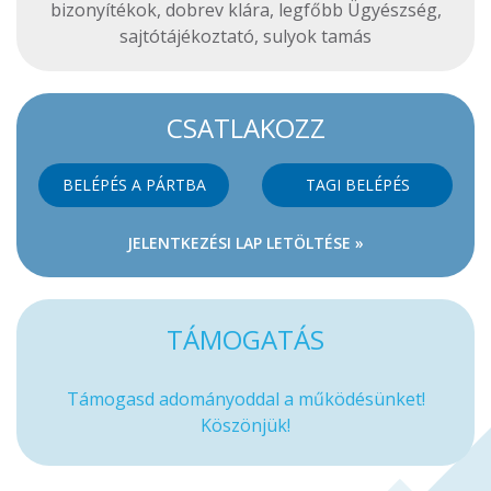
bizonyítékok
,
dobrev klára
,
legfőbb Ügyészség
,
sajtótájékoztató
,
sulyok tamás
CSATLAKOZZ
BELÉPÉS A PÁRTBA
TAGI BELÉPÉS
JELENTKEZÉSI LAP LETÖLTÉSE »
TÁMOGATÁS
Támogasd adományoddal a működésünket!
Köszönjük!