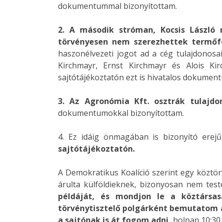
dokumentummal bizonyítottam.
2. A második stróman, Kocsis László 
törvényesen nem szerezhettek termőf
haszonélvezeti jogot ad a cég tulajdonosa
Kirchmayr, Ernst Kirchmayr és Alois Ki
sajtótájékoztatón ezt is hivatalos dokumen
3. Az Agronómia Kft. osztrák tulajdo
dokumentumokkal bizonyítottam.
4. Ez idáig önmagában is bizonyító ere
sajtótájékoztatón.
A Demokratikus Koalíció szerint egy köztö
árulta külföldieknek, bizonyosan nem tes
példáját, és mondjon le a köztársas
törvénytisztelő polgárként bemutatom a
a sajtónak is át fogom adni,
holnap 10:30 