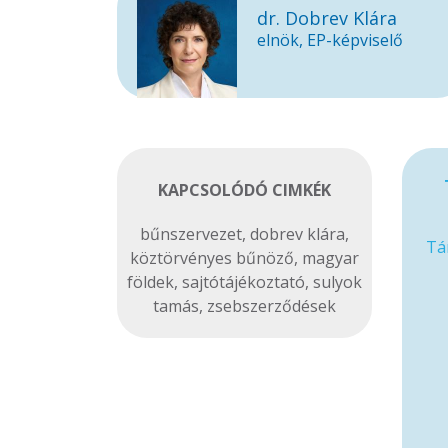
dr. Dobrev Klára
elnök, EP-képviselő
KAPCSOLÓDÓ CIMKÉK
bűnszervezet
,
dobrev klára
,
Tá
köztörvényes bűnöző
,
magyar
földek
,
sajtótájékoztató
,
sulyok
tamás
,
zsebszerződések