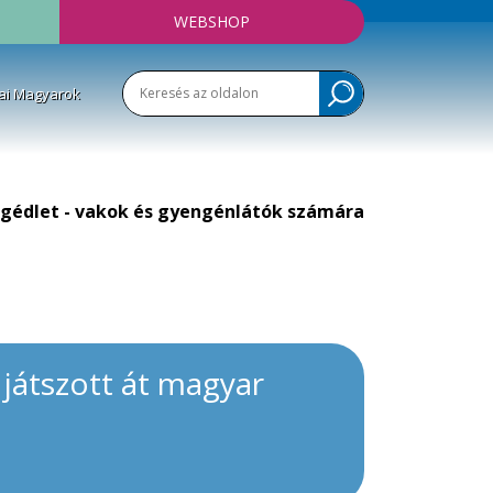
WEBSHOP
ai Magyarok
gédlet - vakok és gyengénlátók számára
játszott át magyar