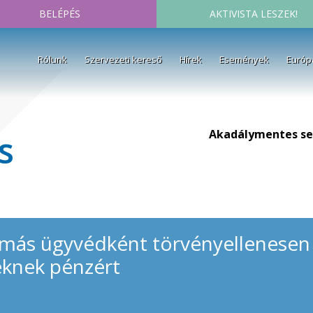
BELÉPÉS
AKTIVISTA LESZEK!
Rólunk
Szervezeti kereső
Hírek
Események
Európ
Akadálymentes se
s
amás ügyvédként törvényellenesen 
eknek pénzért