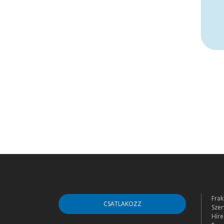
Frak
CSATLAKOZZ
Szer
Híre