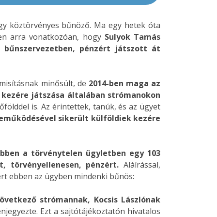
gy köztörvényes bűnöző. Ma egy hetek óta
ben arra vonatkozóan, hogy
Sulyok Tamás
 bűnszervezetben, pénzért játszott át
amisításnak minősült, de
2014-ben maga az
 kezére játszása általában strómanokon
ölddel is. Az érintettek, tanúk, és az ügyet
reműködésével sikerült külföldiek kezére
Ebben a törvénytelen ügyletben egy 103
, törvényellenesen, pénzért.
Aláírással,
mert ebben az ügyben mindenki bűnös:
következő strómannak, Kocsis Lászlónak
jegyezte. Ezt a sajtótájékoztatón hivatalos