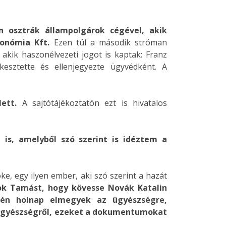
n osztrák állampolgárok cégével, akik
onómia Kft.
Ezen túl a második stróman
akik haszonélvezeti jogot is kaptak: Franz
esztette és ellenjegyezte ügyvédként. A
ett.
A sajtótájékoztatón ezt is hivatalos
is, amelyből szó szerint is idéztem a
, egy ilyen ember, aki szó szerint a hazát
lyok Tamást, hogy kövesse Novák Katalin
, én holnap elmegyek az ügyészségre,
ügyészségről, ezeket a dokumentumokat