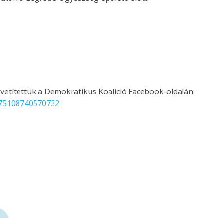
zvetítettük a Demokratikus Koalíció Facebook-oldalán:
175108740570732