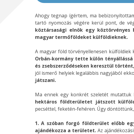
Ahogy tegnap ígértem, ma bebizonyította
tartó nyomozás végére kerül pont, de v
köztársasági elnök egy köztörvényes 
magyar termőföldeket külföldieknek.
A magyar föld törvényellenesen külföldiek 
Orbán-kormány tette külön tényállássá
és zsebszerződéseken keresztül történt
jól ismerő helyiek legalábbis nagyjából ek
játszani.
Ma ennek egy konkrét szeletét mutattuk 
hektáros földterületet játszott külf
pecséttel, feketén-fehéren. Úgy döntöttünk
1. A szóban forgó földterület előbb e
ajándékozza a területet.
Az ajándékozási