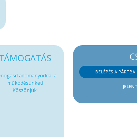
C
TÁMOGATÁS
BELÉPÉS A PÁRTBA
mogasd adományoddal a
működésünket!
JELENT
Köszönjük!