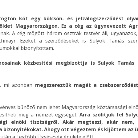
rögtön köt egy kölcsön- és jelzálogszerződést olya
öldet Magyarországon. Ez a cég az úgynevezett Agr
inak. A cég mögött három osztrák testvér áll, ugyanazok, 
rchmayr. Ezeket a szerződéseket is Sulyok Tamás szerk
tumokkal bizonyítottam.
nosainak kézbesítési megbízottja is Sulyok Tamás l
jű, mi azonban
megszereztük magát a zsebszerződést 
rvényes bűnöző nem lehet Magyarország köztársasági elnöke
tesítheti meg a nemzet egységét.
Arra szólítjuk fel Su
ági elnöki tisztségről. Akár megteszi, akár nem
 bizonyítékokat.
Ahogy ott végeztem és kijöttem az 
után a Legfőbb Ügyészség épülete előtt.