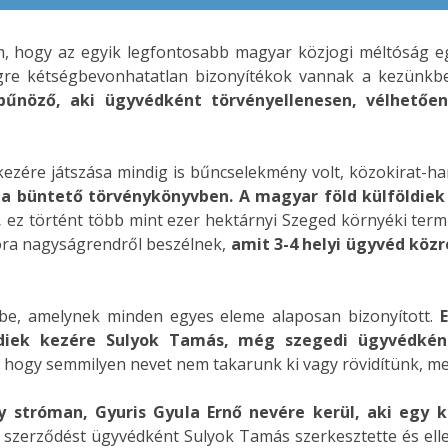
m, hogy az egyik legfontosabb magyar közjogi méltóság e
égre kétségbevonhatatlan bizonyítékok vannak a kezünk
bűnöző, aki ügyvédként törvényellenesen, vélhetően
kezére játszása mindig is bűncselekmény volt, közokirat-h
 a büntető törvénykönyvben. A magyar föld külföldiek
,
ez történt több mint ezer hektárnyi Szeged környéki termőf
kora nagyságrendről beszélnek,
amit 3-4 helyi ügyvéd köz
be, amelynek minden egyes eleme alaposan bizonyított.
öldiek kezére Sulyok Tamás, még szegedi ügyvédként
, hogy semmilyen nevet nem takarunk ki vagy rövidítünk, 
gy stróman, Gyuris Gyula Ernő nevére kerül, aki egy 
 szerződést ügyvédként Sulyok Tamás szerkesztette és ellen