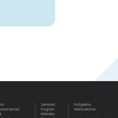
ció
Szervezet
Fotógaléria
vezeti kereső
Program
Videócsatorna
k
Működés