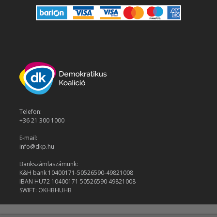
Telefon:
+36 21 300 1000
E-mail:
info@dkp.hu
Bankszámlaszámunk:
K&H bank 10400171-50526590-49821008
IBAN HU72 10400171 50526590 49821008
SWIFT: OKHBHUHB