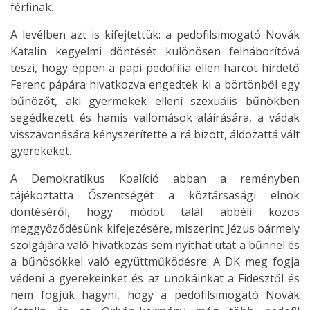
férfinak.
A levélben azt is kifejtettük: a pedofilsimogató Novák
Katalin kegyelmi döntését különösen felháborítóvá
teszi, hogy éppen a papi pedofília ellen harcot hirdető
Ferenc pápára hivatkozva engedtek ki a börtönből egy
bűnözőt, aki gyermekek elleni szexuális bűnökben
segédkezett és hamis vallomások aláírására, a vádak
visszavonására kényszerítette a rá bízott, áldozattá vált
gyerekeket.
A Demokratikus Koalíció abban a reményben
tájékoztatta Őszentségét a köztársasági elnök
döntéséről, hogy módot talál abbéli közös
meggyőződésünk kifejezésére, miszerint Jézus bármely
szolgájára való hivatkozás sem nyithat utat a bűnnel és
a bűnösökkel való együttműködésre. A DK meg fogja
védeni a gyerekeinket és az unokáinkat a Fidesztől és
nem fogjuk hagyni, hogy a pedofilsimogató Novák