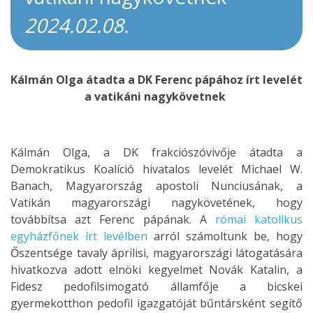
2024.02.08.
Kálmán Olga átadta a DK Ferenc pápához írt levelét
a vatikáni nagykövetnek
Kálmán Olga, a DK frakciószóvivője átadta a
Demokratikus Koalíció hivatalos levelét Michael W.
Banach, Magyarország apostoli Nunciusának, a
Vatikán magyarországi nagykövetének, hogy
továbbítsa azt Ferenc pápának. A
római katolikus
egyházfőnek írt levélben
arról számoltunk be, hogy
Őszentsége tavaly áprilisi, magyarországi látogatására
hivatkozva adott elnöki kegyelmet Novák Katalin, a
Fidesz pedofilsimogató államfője a bicskei
gyermekotthon pedofil igazgatóját bűntársként segítő