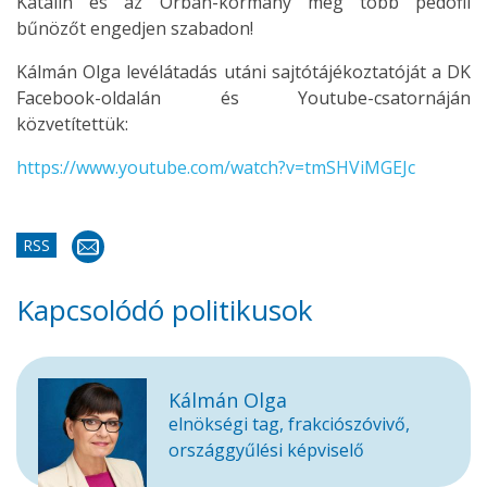
Katalin és az Orbán-kormány még több pedofil
bűnözőt engedjen szabadon!
Kálmán Olga levélátadás utáni sajtótájékoztatóját a DK
Facebook-oldalán és Youtube-csatornáján
közvetítettük:
https://www.youtube.com/watch?v=tmSHViMGEJc
RSS
Kapcsolódó politikusok
Kálmán Olga
elnökségi tag, frakciószóvivő,
országgyűlési képviselő