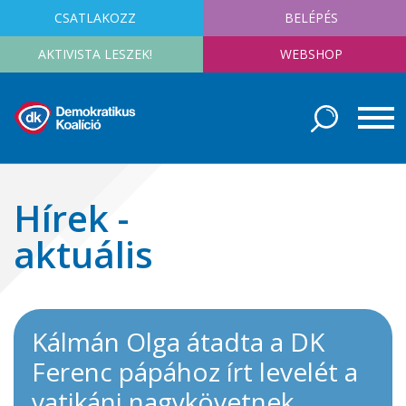
CSATLAKOZZ
BELÉPÉS
AKTIVISTA LESZEK!
WEBSHOP
Hírek -
aktuális
Kálmán Olga átadta a DK
Ferenc pápához írt levelét a
vatikáni nagykövetnek