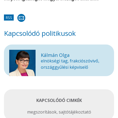
RSS
Kapcsolódó politikusok
Kálmán Olga
elnökségi tag, frakciószóvivő,
országgyűlési képviselő
KAPCSOLÓDÓ CIMKÉK
megszorítások
,
sajtótájékoztató