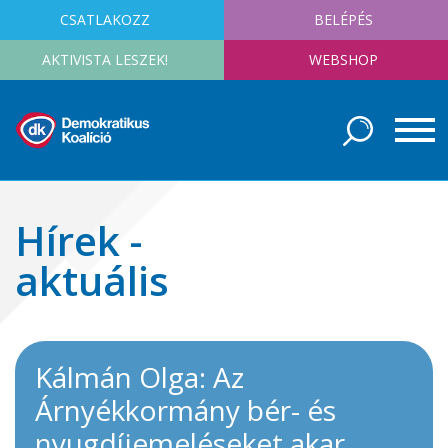
CSATLAKOZZ
BELÉPÉS
AKTIVISTA LESZEK!
WEBSHOP
Hírek -
aktuális
Kálmán Olga: Az
Árnyékkormány bér- és
nyugdíjemeléseket akar