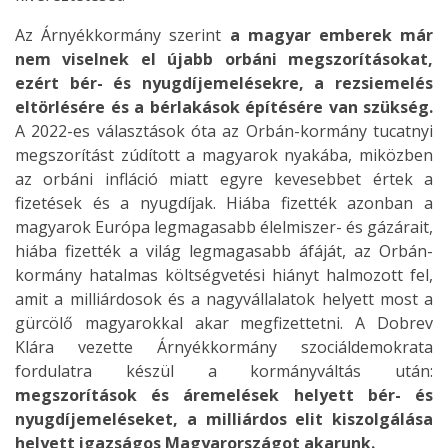
Az Árnyékkormány szerint
a magyar emberek már
nem viselnek el újabb orbáni megszorításokat,
ezért bér- és nyugdíjemelésekre, a rezsiemelés
eltörlésére és a bérlakások építésére van szükség.
A 2022-es választások óta az Orbán-kormány tucatnyi
megszorítást zúdított a magyarok nyakába, miközben
az orbáni infláció miatt egyre kevesebbet értek a
fizetések és a nyugdíjak. Hiába fizették azonban a
magyarok Európa legmagasabb élelmiszer- és gázárait,
hiába fizették a világ legmagasabb áfáját, az Orbán-
kormány hatalmas költségvetési hiányt halmozott fel,
amit a milliárdosok és a nagyvállalatok helyett most a
gürcölő magyarokkal akar megfizettetni. A Dobrev
Klára vezette Árnyékkormány szociáldemokrata
fordulatra készül a kormányváltás után:
megszorítások és áremelések helyett bér- és
nyugdíjemeléseket, a milliárdos elit kiszolgálása
helyett igazságos Magyarországot akarunk.