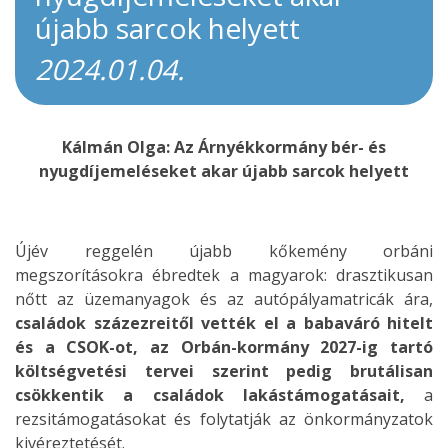
újabb sarcok helyett
2024.01.04.
Kálmán Olga: Az Árnyékkormány bér- és
nyugdíjemeléseket akar újabb sarcok helyett
Újév reggelén újabb kőkemény orbáni
megszorításokra ébredtek a magyarok: drasztikusan
nőtt az üzemanyagok és az autópályamatricák ára,
családok százezreitől vették el a babaváró hitelt
és a CSOK-ot, az Orbán-kormány 2027-ig tartó
költségvetési tervei szerint pedig brutálisan
csökkentik a családok lakástámogatásait,
a
rezsitámogatásokat és folytatják az önkormányzatok
kivéreztetését.