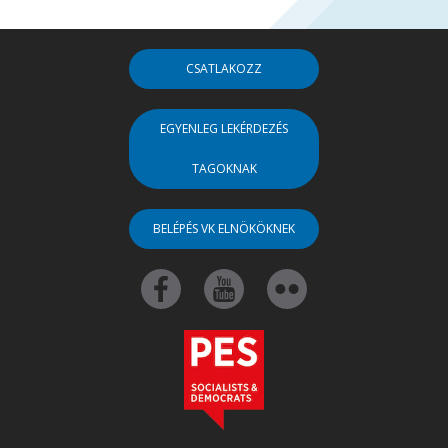
CSATLAKOZZ
EGYENLEG LEKÉRDEZÉS
TAGOKNAK
BELÉPÉS VK ELNÖKÖKNEK