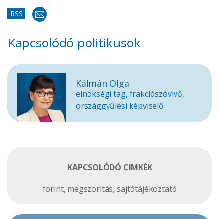
RSS
Kapcsolódó politikusok
Kálmán Olga
elnökségi tag, frakciószóvivő,
országgyűlési képviselő
KAPCSOLÓDÓ CIMKÉK
forint
,
megszorítás
,
sajtótájékoztató