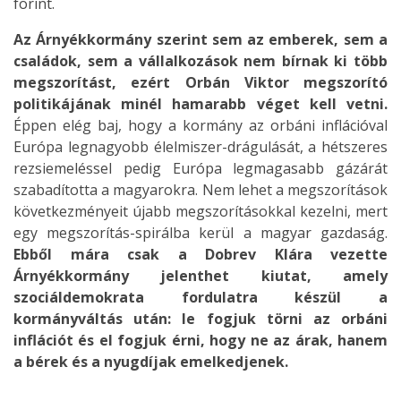
forint.
Az Árnyékkormány szerint sem az emberek, sem a
családok, sem a vállalkozások nem bírnak ki több
megszorítást, ezért Orbán Viktor megszorító
politikájának minél hamarabb véget kell vetni.
Éppen elég baj, hogy a kormány az orbáni inflációval
Európa legnagyobb élelmiszer-drágulását, a hétszeres
rezsiemeléssel pedig Európa legmagasabb gázárát
szabadította a magyarokra. Nem lehet a megszorítások
következményeit újabb megszorításokkal kezelni, mert
egy megszorítás-spirálba kerül a magyar gazdaság.
Ebből mára csak a Dobrev Klára vezette
Árnyékkormány jelenthet kiutat, amely
szociáldemokrata fordulatra készül a
kormányváltás után: le fogjuk törni az orbáni
inflációt és el fogjuk érni, hogy ne az árak, hanem
a bérek és a nyugdíjak emelkedjenek.