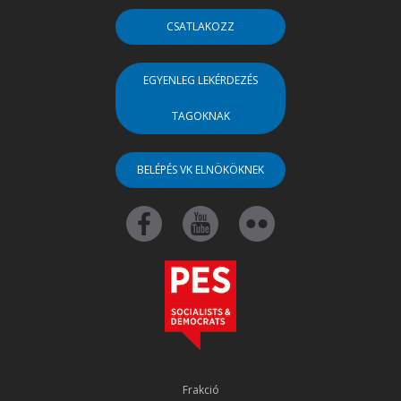
CSATLAKOZZ
EGYENLEG LEKÉRDEZÉS
TAGOKNAK
BELÉPÉS VK ELNÖKÖKNEK
Frakció