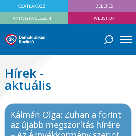
CSATLAKOZZ
BELÉPÉS
AKTIVISTA LESZEK!
WEBSHOP
Hírek -
aktuális
Kálmán Olga: Zuhan a forint
az újabb megszorítás hírére
– Az Árnyékkormány szerint