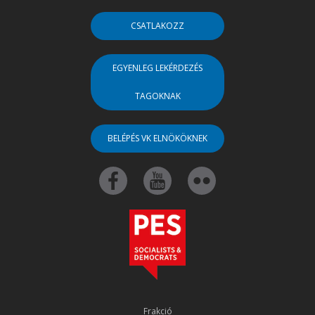
CSATLAKOZZ
EGYENLEG LEKÉRDEZÉS
TAGOKNAK
BELÉPÉS VK ELNÖKÖKNEK
Frakció