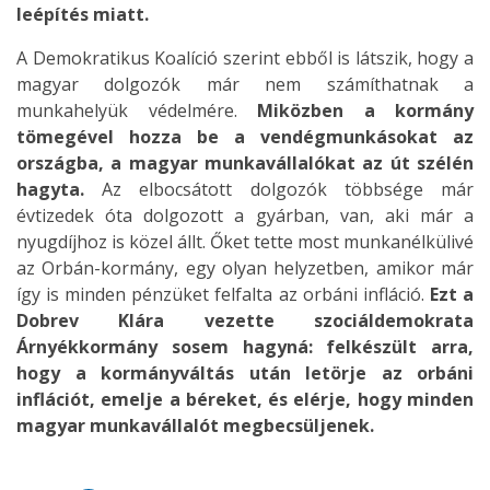
leépítés miatt.
A Demokratikus Koalíció szerint ebből is látszik, hogy a
magyar dolgozók már nem számíthatnak a
munkahelyük védelmére.
Miközben a kormány
tömegével hozza be a vendégmunkásokat az
országba, a magyar munkavállalókat az út szélén
hagyta.
Az elbocsátott dolgozók többsége már
évtizedek óta dolgozott a gyárban, van, aki már a
nyugdíjhoz is közel állt. Őket tette most munkanélkülivé
az Orbán-kormány, egy olyan helyzetben, amikor már
így is minden pénzüket felfalta az orbáni infláció.
Ezt a
Dobrev Klára vezette szociáldemokrata
Árnyékkormány sosem hagyná: felkészült arra,
hogy a kormányváltás után letörje az orbáni
inflációt, emelje a béreket, és elérje, hogy minden
magyar munkavállalót megbecsüljenek.