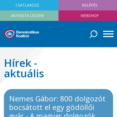
CSATLAKOZZ
BELÉPÉS
AKTIVISTA LESZEK!
WEBSHOP
Hírek -
aktuális
Nemes Gábor: 800 dolgozót
bocsátott el egy gödöllői
gyár - A magyar dolgozók