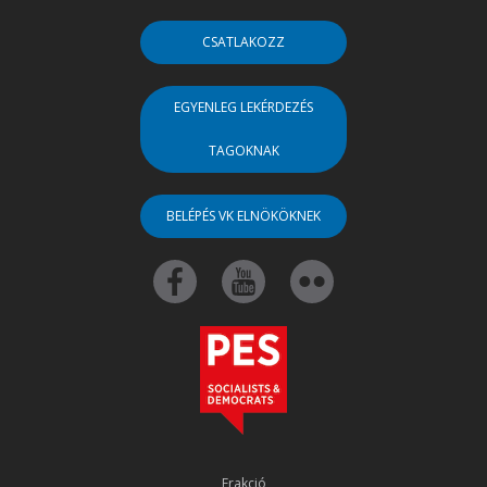
CSATLAKOZZ
EGYENLEG LEKÉRDEZÉS
TAGOKNAK
BELÉPÉS VK ELNÖKÖKNEK
Frakció