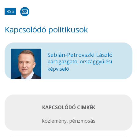
RSS
Kapcsolódó politikusok
Sebián-Petrovszki László
pártigazgató, országgyűlési
képviselő
KAPCSOLÓDÓ CIMKÉK
közlemény
,
pénzmosás