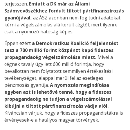
terjesszen.
Emiatt a DK már az Állami
Számvevőszékhez fordult tiltott pártfinanszírozás
gyanújával,
az ÁSZ azonban nem fog tudni adatokat
kérni a végelszámolás alá került cégtől, mert ilyenre
csak a nyomozó hatóság képes.
Éppen ezért
a Demokratikus Koalíció feljelentést
tesz a 700 millió forint közpénzt kapó fideszes
propagandacég végelszámolása miatt.
Mivel a
cégnek tavaly úgy lett 600 millió forintja, hogy
bevallottan nem folytatott semmilyen értékesítési
tevékenységet, alappal merül fel az esetleges
pénzmosás gyanúja.
A nyomozás megindítása
egyben azt is lehetővé tenné, hogy a fideszes
propagandacég ne tudjon a végelszámolással
kibújni a tiltott pártfinanszírozás vádja alól.
Kíváncsian várjuk, hogy a fideszes propagandistákra is
érvényesek-e a hatályos magyar törvények.