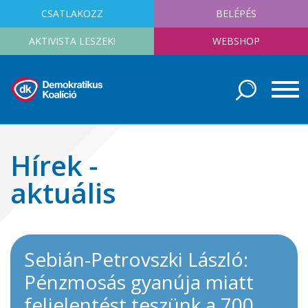
CSATLAKOZZ
BELÉPÉS
AKTIVISTA LESZEK!
WEBSHOP
Hírek -
aktuális
Sebián-Petrovszki László:
Pénzmosás gyanúja miatt
feljelentést teszünk a 700